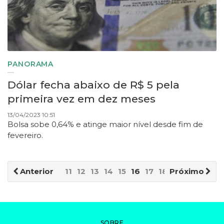
PANORAMA
Dólar fecha abaixo de R$ 5 pela
primeira vez em dez meses
13/04/2023 10:51
Bolsa sobe 0,64% e atinge maior nível desde fim de
fevereiro.
Anterior
11
12
13
14
15
16
17
18
Próximo
19
20
SOBRE