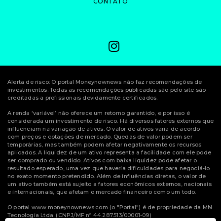
CONTATO
Alerta de risco: O portal Moneynownews não faz recomendações de
investimentos. Todas as recomendações publicadas são pelo site são
creditadas a profissionais devidamente certificados.
A renda ‘variável’ não oferece um retorno garantido, e por isso é
considerada um investimento de risco. Há diversos fatores externos que
influenciam na variação de ativos. O valor de ativos varia de acordo
com preços e cotações de mercado. Quedas de valor podem ser
temporárias, mas também podem afetar negativamente os recursos
aplicados. A liquidez de um ativo representa a facilidade com ele pode
ser comprado ou vendido. Ativos com baixa liquidez pode afetar o
resultado esperado, uma vez que haveria dificuldades para negociá-lo
no exato momento pretendido. Além de influências diretas, o valor de
um ativo também está sujeito a fatores econômicos externos, nacionais
e internacionais, que afetam o mercado financeiro como um todo.
O portal www.moneynownews.com (o "Portal") é de propriedade da MN
Tecnologia Ltda. (CNPJ/MF nº 44.287.513/00001-09)