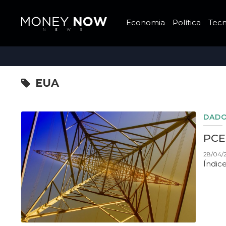
Economia
Política
Tecn
EUA
DADO
PCE:
28/04/2
Índic