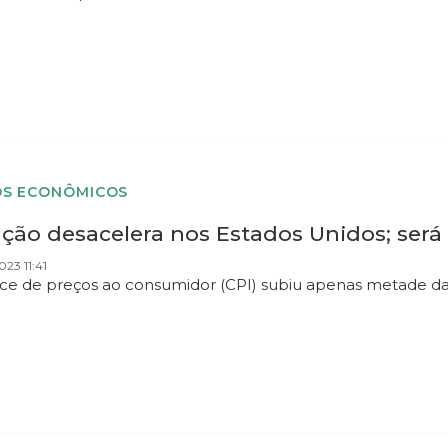
S ECONÔMICOS
ação desacelera nos Estados Unidos; será 
023 11:41
ice de preços ao consumidor (CPI) subiu apenas metade d