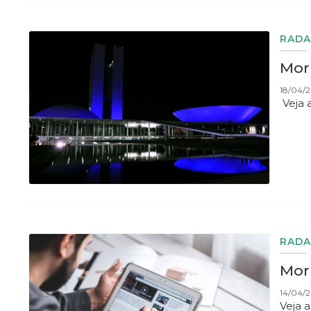
RADA
Morn
18/04/2
Veja 
RADA
Morn
14/04/
Veja 