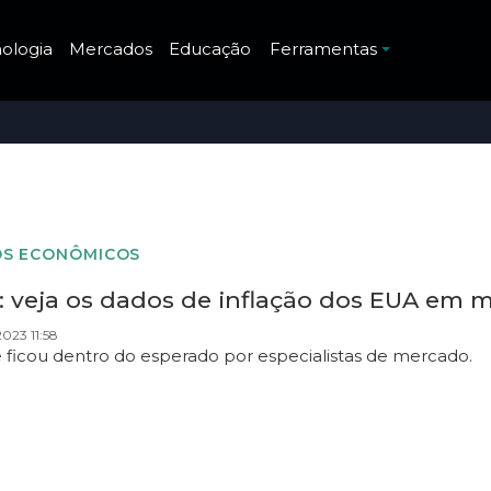
ologia
Mercados
Educação
Ferramentas
S ECONÔMICOS
 veja os dados de inflação dos EUA em ma
023 11:58
e ficou dentro do esperado por especialistas de mercado.