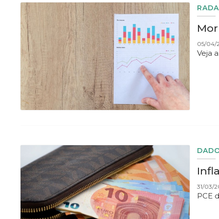
RADA
Morn
05/04/2
Veja 
DADO
Infl
31/03/2
PCE d