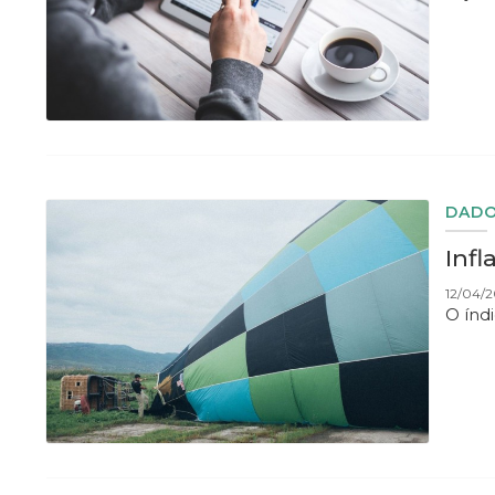
DADO
Infl
12/04/2
O índ