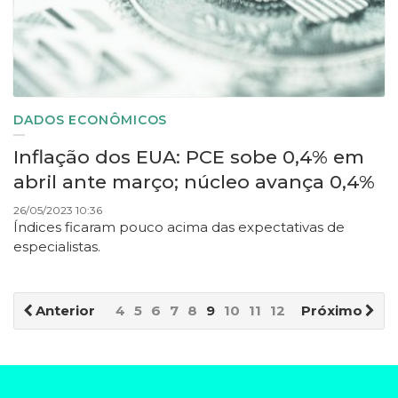
DADOS ECONÔMICOS
Inflação dos EUA: PCE sobe 0,4% em
abril ante março; núcleo avança 0,4%
26/05/2023 10:36
Índices ficaram pouco acima das expectativas de
especialistas.
Anterior
4
5
6
7
8
9
10
11
12
13
Próximo