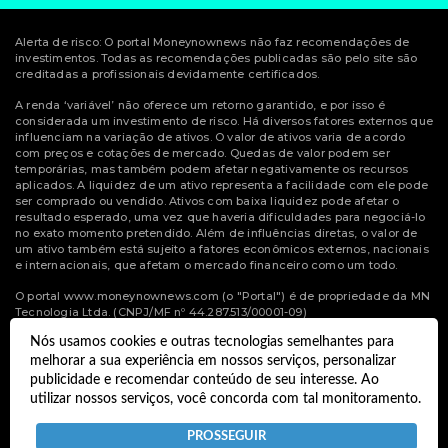
Alerta de risco: O portal Moneynownews não faz recomendações de
investimentos. Todas as recomendações publicadas são pelo site são
creditadas a profissionais devidamente certificados.
A renda ‘variável’ não oferece um retorno garantido, e por isso é
considerada um investimento de risco. Há diversos fatores externos que
influenciam na variação de ativos. O valor de ativos varia de acordo
com preços e cotações de mercado. Quedas de valor podem ser
temporárias, mas também podem afetar negativamente os recursos
aplicados. A liquidez de um ativo representa a facilidade com ele pode
ser comprado ou vendido. Ativos com baixa liquidez pode afetar o
resultado esperado, uma vez que haveria dificuldades para negociá-lo
no exato momento pretendido. Além de influências diretas, o valor de
um ativo também está sujeito a fatores econômicos externos, nacionais
e internacionais, que afetam o mercado financeiro como um todo.
O portal www.moneynownews.com (o "Portal") é de propriedade da MN
Tecnologia Ltda. (CNPJ/MF nº 44.287.513/00001-09)
Nós usamos cookies e outras tecnologias semelhantes para
© Copyright 2022 Money Now News.
melhorar a sua experiência em nossos serviços, personalizar
publicidade e recomendar conteúdo de seu interesse. Ao
Todos os direitos reservados.
utilizar nossos serviços, você concorda com tal monitoramento.
Desenvolvido por
Termos e Políticas de Uso
Privacidade
PROSSEGUIR