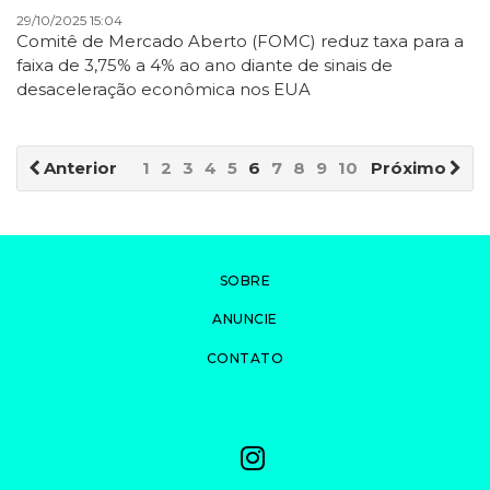
29/10/2025 15:04
Comitê de Mercado Aberto (FOMC) reduz taxa para a
faixa de 3,75% a 4% ao ano diante de sinais de
desaceleração econômica nos EUA
Anterior
1
2
3
4
5
6
7
8
9
10
Próximo
SOBRE
ANUNCIE
CONTATO