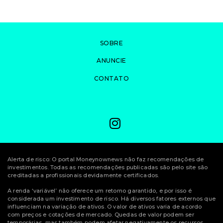
SOBRE
ANUNCIE
CONTATO
Alerta de risco: O portal Moneynownews não faz recomendações de
investimentos. Todas as recomendações publicadas são pelo site são
creditadas a profissionais devidamente certificados.
A renda ‘variável’ não oferece um retorno garantido, e por isso é
considerada um investimento de risco. Há diversos fatores externos que
influenciam na variação de ativos. O valor de ativos varia de acordo
com preços e cotações de mercado. Quedas de valor podem ser
temporárias, mas também podem afetar negativamente os recursos