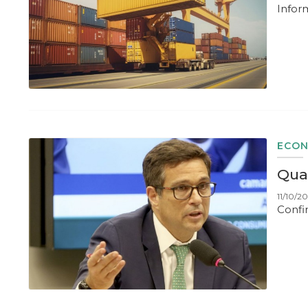
Inform
ECON
Quai
11/10/20
Confi