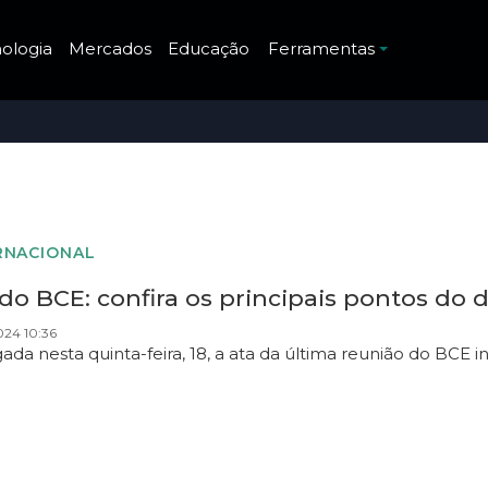
ologia
Mercados
Educação
Ferramentas
RNACIONAL
 do BCE: confira os principais pontos do
024 10:36
gada nesta quinta-feira, 18, a ata da última reunião do BCE 