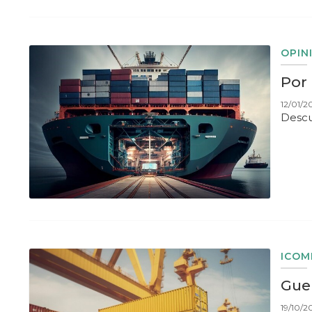
OPIN
Por
12/01/2
Descu
ICOM
Guer
19/10/2