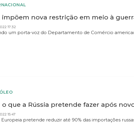
RNACIONAL
 impõem nova restrição em meio à guerr
022 17:32
do um porta-voz do Departamento de Comércio americano
ÓLEO
a o que a Rússia pretende fazer após no
022 15:47
 Europeia pretende reduzir até 90% das importações russa