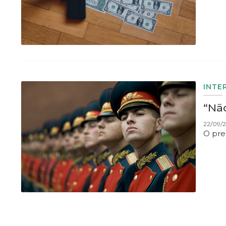
INTE
“Não
22/09/2
O pre