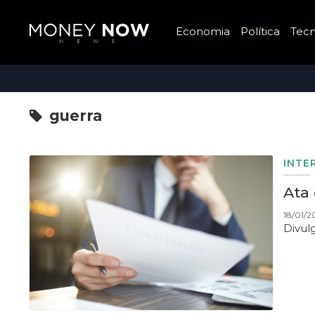
Economia
Política
Tecn
guerra
INTE
Ata
18/01/2
Divul