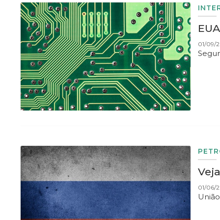
INTE
EUA
01/09/2
Segun
PETR
Vej
01/06/2
União