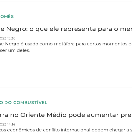
NOMÊS
ne Negro: o que ele representa para o me
023 15:36
ne Negro é usado como metáfora para certos momentos ec
ser um deles.
O DO COMBUSTÍVEL
rra no Oriente Médio pode aumentar preç
023 14:14
xos econômicos de conflito internacional podem chegar a se