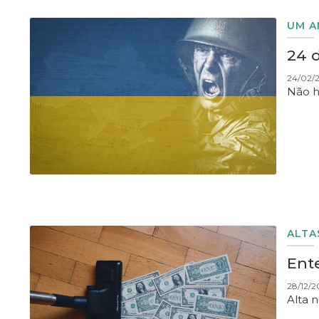
UM A
24 d
24/02/2
Não h
ALTA
Ent
28/12/2
Alta 