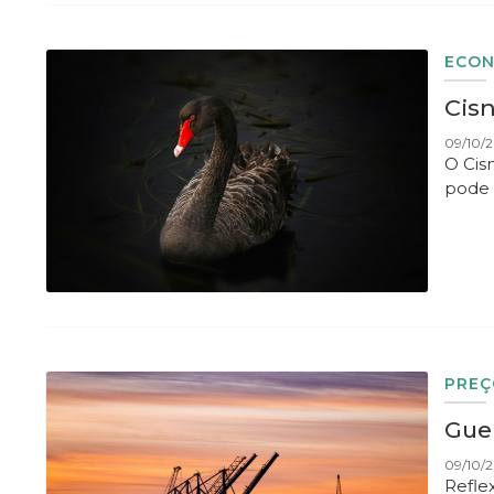
ECO
Cis
09/10/2
O Cis
pode 
PREÇ
Gue
09/10/2
Refle