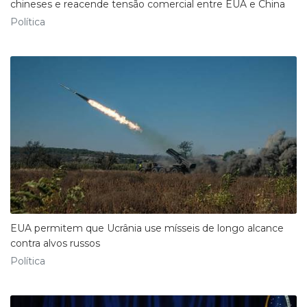
chineses e reacende tensão comercial entre EUA e China
Política
EUA permitem que Ucrânia use mísseis de longo alcance
contra alvos russos
Política