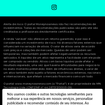
Alerta de risco: O portal Moneynownews não faz recomendações de
investimentos. Todas as recomendações publicadas são pelo site são
creditadas a profissionais devidamente certificados.
A renda ‘variável’ não oferece um retorno garantido, e por isso é
considerada um investimento de risco. Há diversos fatores externos que
influenciam na variação de ativos. O valor de ativos varia de acordo
com preços e cotações de mercado. Quedas de valor podem ser
temporárias, mas também podem afetar negativamente os recursos
aplicados. A liquidez de um ativo representa a facilidade com ele pode
ser comprado ou vendido. Ativos com baixa liquidez pode afetar o
resultado esperado, uma vez que haveria dificuldades para negociá-lo
no exato momento pretendido. Além de influências diretas, o valor de
um ativo também está sujeito a fatores econômicos externos, nacionais
e internacionais, que afetam o mercado financeiro como um todo.
O portal www.moneynownews.com (o "Portal") é de propriedade da MN
Tecnologia Ltda. (CNPJ/MF nº 44.287.513/00001-09)
Nós usamos cookies e outras tecnologias semelhantes para
© Copyright 2022 Money Now News.
melhorar a sua experiência em nossos serviços, personalizar
Todos os direitos reservados.
publicidade e recomendar conteúdo de seu interesse. Ao