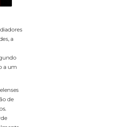
ediadores
des, a
Segundo
 a um
aelenses
ção de
os.
rde