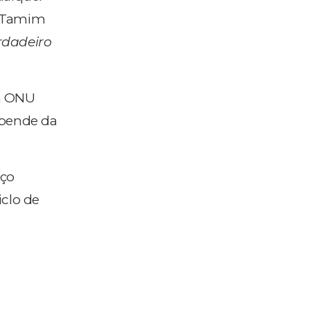
r, Tamim
rdadeiro
 a ONU
epende da
nço
iclo de