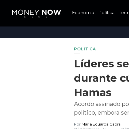
Economia
Política
Tecn
POLÍTICA
Líderes s
durante cú
Hamas
Acordo assinado po
político, embora se
Por
Maria Eduarda Cabral