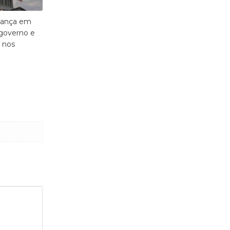
vança em
 governo e
 nos