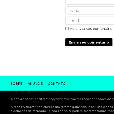
Ao enviar seu comentário
Envie seu comentário
SOBRE
ANUNCIE
CONTATO
Alerta de risco: O portal Moneynownews não faz recomendações de inv
A renda ‘variável’ não oferece um retorno garantido, e por isso é con
e cotações de mercado. Quedas de valor podem ser temporárias, mas 