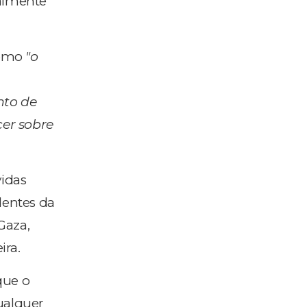
ialmente
como
"o
nto de
cer sobre
vidas
dentes da
Gaza,
ira.
que o
ualquer