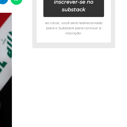
inscrever-se no
substack
ao clicar, você será redirecionado
para o Substack para concluir a
inscrição.