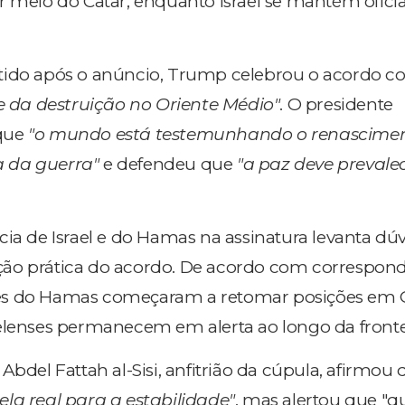
r meio do Catar, enquanto Israel se mantém ofic
tido após o anúncio, Trump celebrou o acordo 
 e da destruição no Oriente Médio"
. O presidente
que
"o mundo está testemunhando o renascime
 da guerra"
e defendeu que
"a paz deve prevale
cia de Israel e do Hamas na assinatura levanta dú
ão prática do acordo. De acordo com correspon
es do Hamas começaram a retomar posições em 
elenses permanecem em alerta ao longo da fronte
Abdel Fattah al-Sisi, anfitrião da cúpula, afirmou 
la real para a estabilidade"
, mas alertou que "q