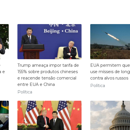
e
Trump ameaça impor tarifa de
EUA permitem que 
a e
155% sobre produtos chineses
use mísseis de lon
e reacende tensão comercial
contra alvos russos
entre EUA e China
Política
Política