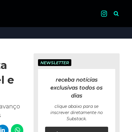
Pesquisa
za
NEWSLETTER
l e
receba notícias
exclusivas todos os
dias
 avanço
clique abaixo para se
inscrever diretamente no
s
Substack.