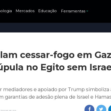
ologia
Mercados
Educação
Ferramentas
elam cessar-fogo em Ga
pula no Egito sem Israe
r mediadores e apoiado por Trump simboliza
m garantias de adesão plena de Israel e Hama