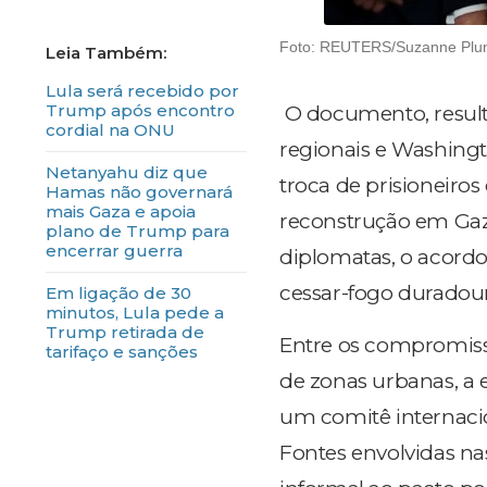
Foto: REUTERS/Suzanne Plun
Lula será recebido por
Trump após encontro
O documento, result
cordial na ONU
regionais e Washingt
Netanyahu diz que
troca de prisioneiros
Hamas não governará
mais Gaza e apoia
reconstrução em Gaza
plano de Trump para
encerrar guerra
diplomatas
, o acord
cessar-fogo duradou
Em ligação de 30
minutos, Lula pede a
Trump retirada de
Entre os compromissos
tarifaço e sanções
de zonas urbanas, a 
um comitê internaci
Fontes envolvidas n