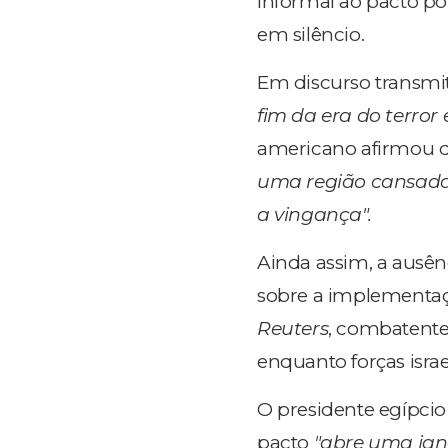
informal ao pacto po
em silêncio.
Em discurso transmi
fim da era do terror
americano afirmou 
uma região cansada
a vingança".
Ainda assim, a ausên
sobre a implementaç
Reuters
, combatent
enquanto forças isra
O presidente egípcio 
pacto
"abre uma jane