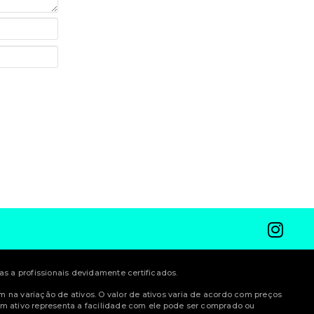
 a profissionais devidamente certificados.
am na variação de ativos. O valor de ativos varia de acordo com preços
m ativo representa a facilidade com ele pode ser comprado ou