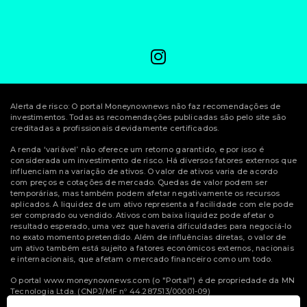
Alerta de risco: O portal Moneynownews não faz recomendações de
investimentos. Todas as recomendações publicadas são pelo site são
creditadas a profissionais devidamente certificados.
A renda ‘variável’ não oferece um retorno garantido, e por isso é
considerada um investimento de risco. Há diversos fatores externos que
influenciam na variação de ativos. O valor de ativos varia de acordo
com preços e cotações de mercado. Quedas de valor podem ser
temporárias, mas também podem afetar negativamente os recursos
aplicados. A liquidez de um ativo representa a facilidade com ele pode
ser comprado ou vendido. Ativos com baixa liquidez pode afetar o
resultado esperado, uma vez que haveria dificuldades para negociá-lo
no exato momento pretendido. Além de influências diretas, o valor de
um ativo também está sujeito a fatores econômicos externos, nacionais
e internacionais, que afetam o mercado financeiro como um todo.
O portal www.moneynownews.com (o "Portal") é de propriedade da MN
Tecnologia Ltda. (CNPJ/MF nº 44.287.513/00001-09)