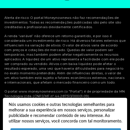
Alerta de risco: O portal Moneynownews não faz recomendações de
investimentos. Todas as recomendações publicadas são pelo site são
creditadas a profissionais devidamente certificados.
A renda ‘variável’ não oferece um retorno garantido, e por isso é
considerada um investimento de risco. Há diversos fatores externos que
influenciam na variação de ativos. O valor de ativos varia de acordo
com preços e cotações de mercado. Quedas de valor podem ser
temporárias, mas também podem afetar negativamente os recursos
aplicados. A liquidez de um ativo representa a facilidade com ele pode
ser comprado ou vendido. Ativos com baixa liquidez pode afetar o
resultado esperado, uma vez que haveria dificuldades para negociá-lo
no exato momento pretendido. Além de influências diretas, o valor de
um ativo também está sujeito a fatores econômicos externos, nacionais
e internacionais, que afetam o mercado financeiro como um todo.
O portal www.moneynownews.com (o "Portal") é de propriedade da MN
Tecnologia Ltda. (CNPJ/MF nº 44.287.513/00001-09)
Nós usamos cookies e outras tecnologias semelhantes para
© Copyright 2022 Money Now News.
melhorar a sua experiência em nossos serviços, personalizar
publicidade e recomendar conteúdo de seu interesse. Ao
Todos os direitos reservados.
utilizar nossos serviços, você concorda com tal monitoramento.
Desenvolvido por