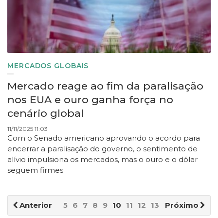
MERCADOS GLOBAIS
Mercado reage ao fim da paralisação
nos EUA e ouro ganha força no
cenário global
11/11/2025 11:03
Com o Senado americano aprovando o acordo para
encerrar a paralisação do governo, o sentimento de
alívio impulsiona os mercados, mas o ouro e o dólar
seguem firmes
Anterior
5
6
7
8
9
10
11
12
13
14
Próximo