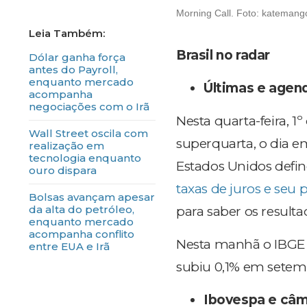
Morning Call. Foto: katemango
Brasil no radar
Dólar ganha força
antes do Payroll,
enquanto mercado
Últimas e agen
acompanha
negociações com o Irã
Nesta quarta-feira,
Wall Street oscila com
superquarta, o dia e
realização em
tecnologia enquanto
Estados Unidos defin
ouro dispara
taxas de juros e seu 
Bolsas avançam apesar
da alta do petróleo,
para saber os resulta
enquanto mercado
acompanha conflito
Nesta manhã o IBGE p
entre EUA e Irã
subiu 0,1% em setemb
Ibovespa e câ