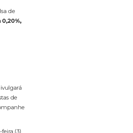
lsa de
 0,20%,
divulgará
stas de
Acompanhe
feira (3)