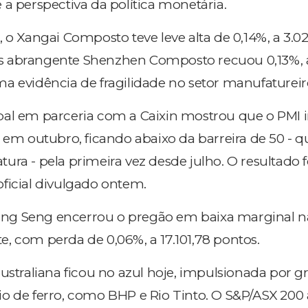
 a perspectiva da política monetária.
 o Xangai Composto teve leve alta de 0,14%, a 3.0
 abrangente Shenzhen Composto recuou 0,13%, a 
a evidência de fragilidade no setor manufatureir
al em parceria com a Caixin mostrou que o PMI i
 em outubro, ficando abaixo da barreira de 50 - q
ra - pela primeira vez desde julho. O resultado f
ficial divulgado ontem.
g Seng encerrou o pregão em baixa marginal na
, com perda de 0,06%, a 17.101,78 pontos.
australiana ficou no azul hoje, impulsionada por g
o de ferro, como BHP e Rio Tinto. O S&P/ASX 200