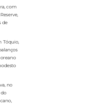
ira, com
 Reserve,
s de
m Tóquio,
balanços
-coreano
 modesto
va, no
s do
icano,