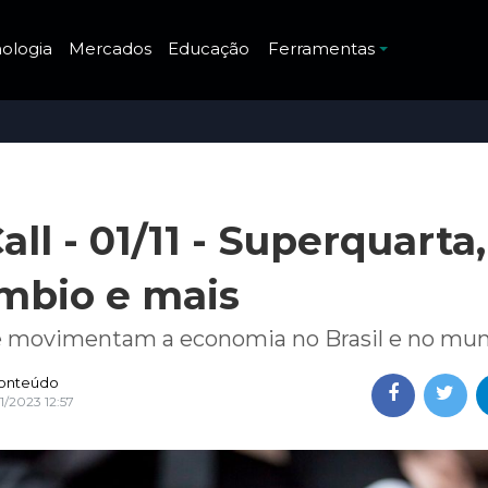
ologia
Mercados
Educação
Ferramentas
ll - 01/11 - Superquarta,
âmbio e mais
ue movimentam a economia no Brasil e no mu
onteúdo
11/2023 12:57