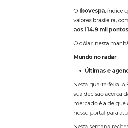
O
Ibovespa
, índice
valores brasileira, c
aos 114.9 mil ponto
O dólar, nesta manhã
M
undo no radar
Últimas e agen
Nesta quarta-feira, o
sua decisão acerca da
mercado é a de que
nosso portal para at
Nesta semana rechea