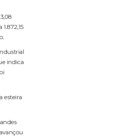
23,08
1.872,15
o.
ndustrial
ue indica
oi
 esteira
randes
 avançou