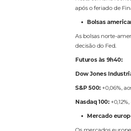
após o feriado de Fi
Bolsas america
As bolsas norte-ame
decisão do Fed.
Futuros às 9h40:
Dow Jones Industria
S&P 500:
+0,06%, aos
Nasdaq 100:
+0,12%, 
Mercado europ
Os mercados europ