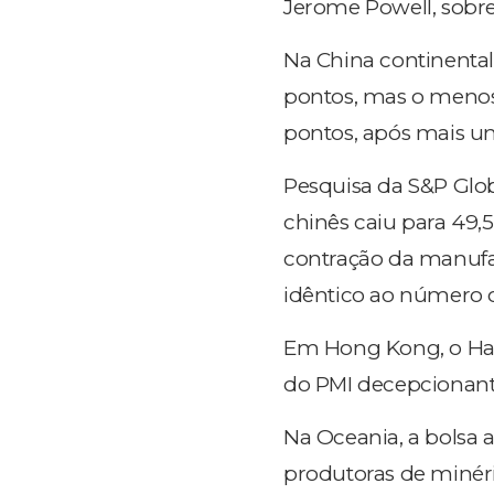
Jerome Powell, sobre
Na China continental,
pontos, mas o menos
pontos, após mais um
Pesquisa da S&P Glob
chinês caiu para 49,5
contração da manufatu
idêntico ao número o
Em Hong Kong, o Han
do PMI decepcionante
Na Oceania, a bolsa 
produtoras de minéri