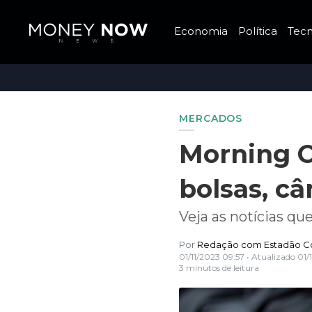
Economia
Política
Tecn
MERCADOS
Morning Ca
bolsas, c
Veja as notícias q
Por
Redação com Estadão C
01/11/2023 09:57
• Atualizado
01/
3 minutos de leitura