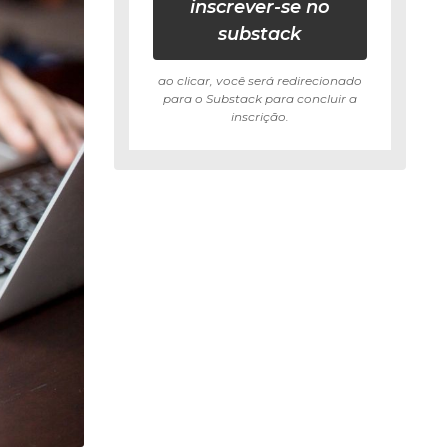
inscrever-se no
substack
ao clicar, você será redirecionado
para o Substack para concluir a
inscrição.