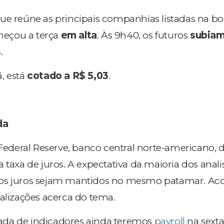
 que reúne as principais companhias listadas na bo
omeçou a terça
em alta
. Às 9h40, os futuros
subiam
s
.
, está
cotado a R$ 5,03
.
da
 Federal Reserve, banco central norte-americano, 
 taxa de juros. A expectativa da maioria dos anali
 os juros sejam mantidos no mesmo patamar. 
ualizações acerca do tema.
da de indicadores ainda teremos
payroll
na sexta-