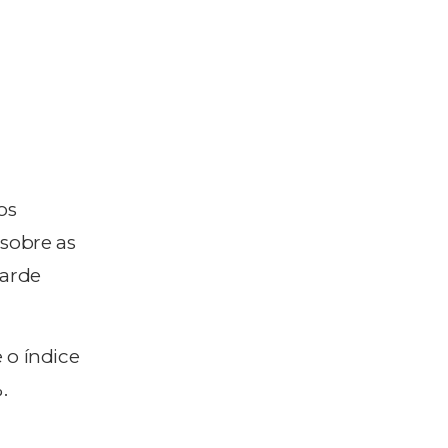
os
 sobre as
tarde
 o índice
.