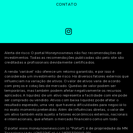
CONTATO
Alerta de risco: O portal Moneynownews não faz recomendações de
investimentos. Todas as recomendações publicadas são pelo site são
creditadas a profissionais devidamente certificados.
A renda ‘variável’ não oferece um retorno garantido, e por isso é
considerada um investimento de risco. Há diversos fatores externos que
influenciam na variação de ativos. O valor de ativos varia de acordo
com preços e cotações de mercado. Quedas de valor podem ser
temporárias, mas também podem afetar negativamente os recursos
aplicados. A liquidez de um ativo representa a facilidade com ele pode
ser comprado ou vendido. Ativos com baixa liquidez pode afetar o
resultado esperado, uma vez que haveria dificuldades para negociá-lo
no exato momento pretendido. Além de influências diretas, o valor de
um ativo também está sujeito a fatores econômicos externos, nacionais
e internacionais, que afetam o mercado financeiro como um todo.
O portal www.moneynownews.com (o "Portal") é de propriedade da MN
Tecnologia Ltda. (CNPJ/MF nº 44.287.513/00001-09)