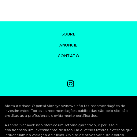
SOBRE
ANUNCIE
CONTATO
Alerta de risco: O portal Moneynownews não faz recomendações de
investimentos. Todas as recomendações publicadas são pelo site são
creditadas a profissionais devidamente certificados.
A renda ‘variável’ não oferece um retorno garantido, e por isso é
considerada um investimento de risco. Há diversos fatores externos que
influenciam na variação de ativos. O valor de ativos varia de acordo