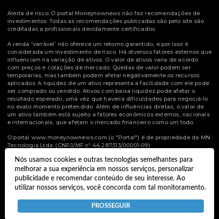
Alerta de risco: O portal Moneynownews não faz recomendações de
investimentos. Todas as recomendações publicadas são pelo site são
creditadas a profissionais devidamente certificados.
A renda ‘variável’ não oferece um retorno garantido, e por isso é
considerada um investimento de risco. Há diversos fatores externos que
influenciam na variação de ativos. O valor de ativos varia de acordo
com preços e cotações de mercado. Quedas de valor podem ser
temporárias, mas também podem afetar negativamente os recursos
aplicados. A liquidez de um ativo representa a facilidade com ele pode
ser comprado ou vendido. Ativos com baixa liquidez pode afetar o
resultado esperado, uma vez que haveria dificuldades para negociá-lo
no exato momento pretendido. Além de influências diretas, o valor de
um ativo também está sujeito a fatores econômicos externos, nacionais
e internacionais, que afetam o mercado financeiro como um todo.
O portal www.moneynownews.com (o "Portal") é de propriedade da MN
Tecnologia Ltda. (CNPJ/MF nº 44.287.513/00001-09)
Nós usamos cookies e outras tecnologias semelhantes para
© Copyright 2022 Money Now News.
melhorar a sua experiência em nossos serviços, personalizar
Todos os direitos reservados.
publicidade e recomendar conteúdo de seu interesse. Ao
utilizar nossos serviços, você concorda com tal monitoramento.
Desenvolvido por
Termos e Políticas de Uso
Privacidade
PROSSEGUIR