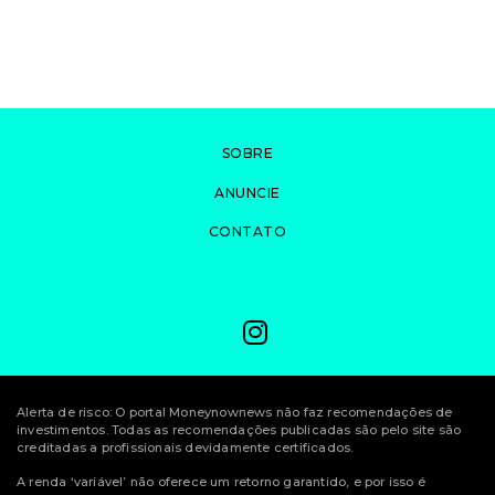
SOBRE
ANUNCIE
CONTATO
Alerta de risco: O portal Moneynownews não faz recomendações de
investimentos. Todas as recomendações publicadas são pelo site são
creditadas a profissionais devidamente certificados.
A renda ‘variável’ não oferece um retorno garantido, e por isso é