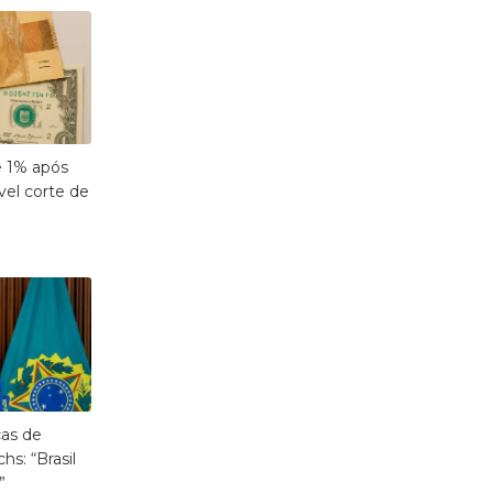
e 1% após
vel corte de
as de
s: “Brasil
”