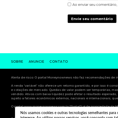
Ao enviar seu comentário
Envie seu comentário
SOBRE
ANUNCIE
CONTATO
Alerta de risco: O portal Moneynownews não faz recomendações de inv
A renda ‘variável’ não oferece um retorno garantido, e por isso é con
e cotações de mercado. Quedas de valor podem ser temporárias, mas 
vendido. Ativos com baixa liquidez pode afetar o resultado esperado,
sujeito a fatores econômicos externos, nacionais e internacionais, q
O portal www.moneynownews.com (o "Portal") é de propriedade da MN
Nós usamos cookies e outras tecnologias semelhantes para m