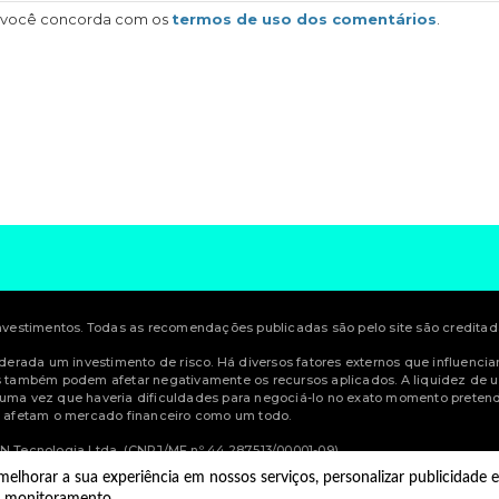
, você concorda com os
termos de uso dos comentários
.
estimentos. Todas as recomendações publicadas são pelo site são creditadas
siderada um investimento de risco. Há diversos fatores externos que influenci
também podem afetar negativamente os recursos aplicados. A liquidez de u
 uma vez que haveria dificuldades para negociá-lo no exato momento pretendi
ue afetam o mercado financeiro como um todo.
 Tecnologia Ltda. (CNPJ/MF nº 44.287.513/00001-09)
elhorar a sua experiência em nossos serviços, personalizar publicidade