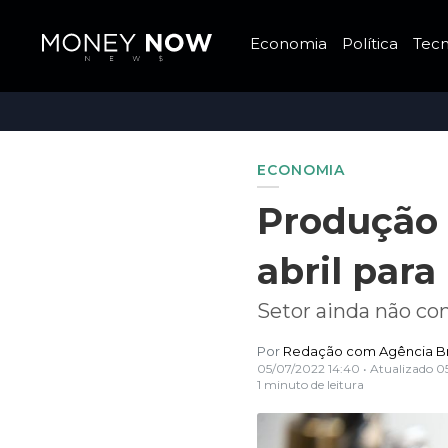
Economia
Política
Tecn
ECONOMIA
Produção 
abril para
Setor ainda não con
Por
Redação com Agência Br
05/07/2022 14:40
• Atualizado
0
1 minuto de leitura