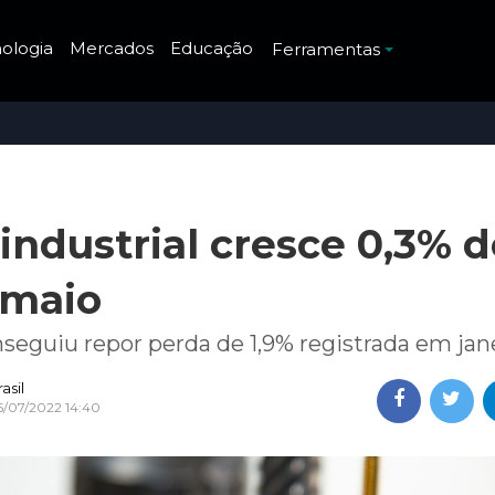
ologia
Mercados
Educação
Ferramentas
industrial cresce 0,3% d
 maio
seguiu repor perda de 1,9% registrada em jane
asil
5/07/2022 14:40