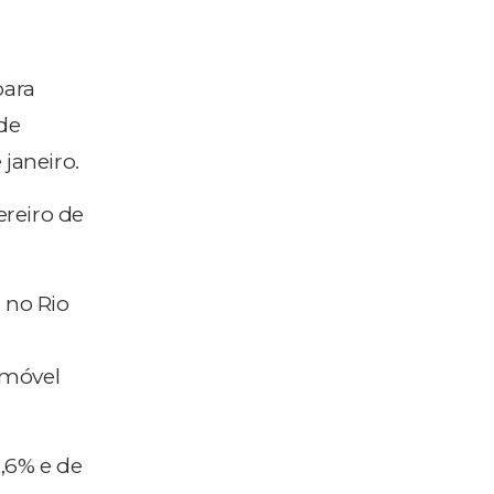
para
 de
janeiro.
reiro de
, no Rio
 móvel
,6% e de