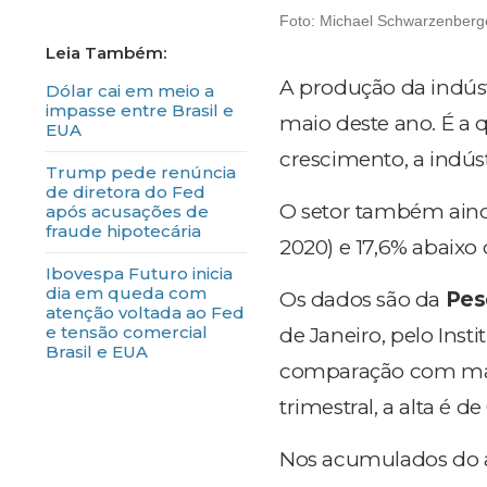
Foto: Michael Schwarzenberge
A produção da indúst
Dólar cai em meio a
impasse entre Brasil e
maio deste ano. É a 
EUA
crescimento, a indús
Trump pede renúncia
de diretora do Fed
O setor também ainda
após acusações de
fraude hipotecária
2020) e 17,6% abaixo
Ibovespa Futuro inicia
dia em queda com
Os dados são da
Pes
atenção voltada ao Fed
e tensão comercial
de Janeiro, pelo Insti
Brasil e EUA
comparação com maio
trimestral, a alta é de
Nos acumulados do a