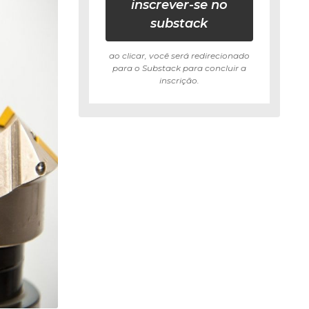
inscrever-se no
substack
ao clicar, você será redirecionado
para o Substack para concluir a
inscrição.