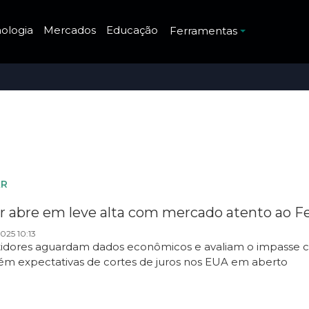
ologia
Mercados
Educação
Ferramentas
AR
r abre em leve alta com mercado atento ao Fe
025 10:13
tidores aguardam dados econômicos e avaliam o impasse c
m expectativas de cortes de juros nos EUA em aberto