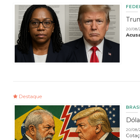
FEDE
Trum
20/08/
Acusa
Destaque
BRAS
Dóla
20/08/2
Cotaç