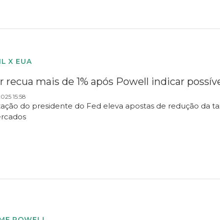
IL X EUA
r recua mais de 1% após Powell indicar possív
025 15:58
ização do presidente do Fed eleva apostas de redução da t
ercados
ME POWELL