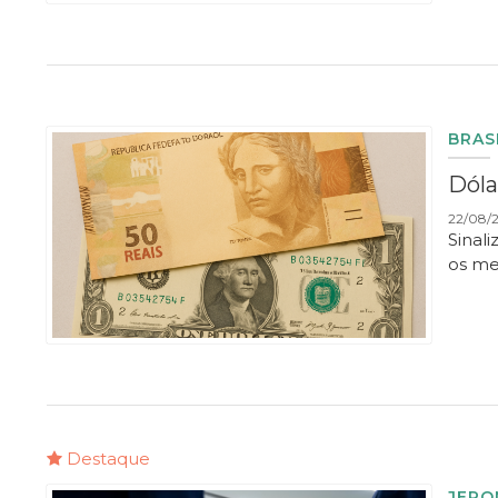
BRAS
Dóla
22/08/2
Sinal
os m
Destaque
JERO