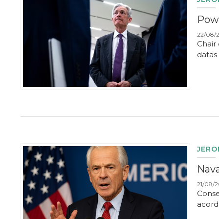
Powe
22/08/2
Chair
datas
JERO
Nava
21/08/2
Conse
acord