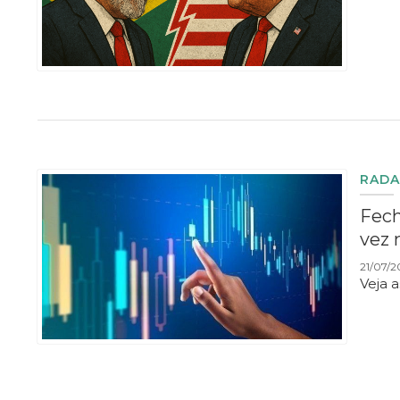
RADA
Fech
vez 
21/07/2
Veja 