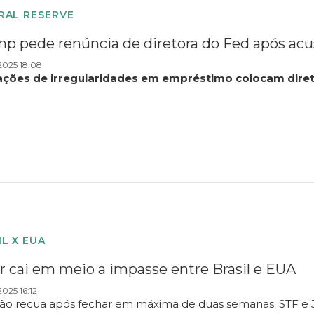
RAL RESERVE
p pede renúncia de diretora do Fed após acu
2025 18:08
ções de irregularidades em empréstimo colocam diret
IL X EUA
r cai em meio a impasse entre Brasil e EUA
025 16:12
ão recua após fechar em máxima de duas semanas; STF 