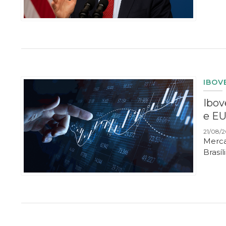
IBOV
Ibov
e E
21/08/2
Merca
Brasí