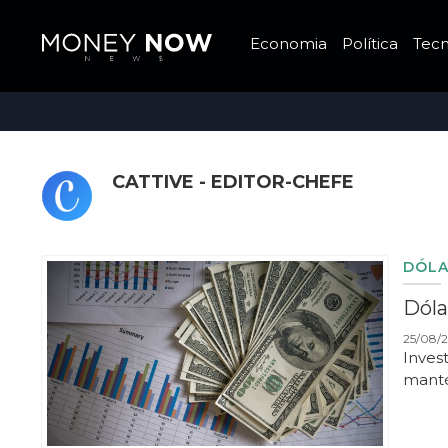
Economia
Política
Tecn
CATTIVE - EDITOR-CHEFE
DÓL
Dóla
25/08/2
Inves
manté