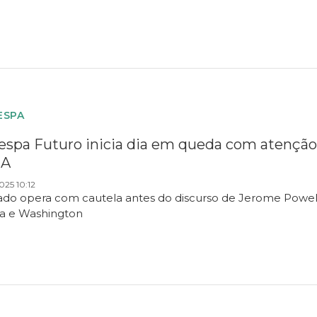
ESPA
espa Futuro inicia dia em queda com atenção 
UA
025 10:12
do opera com cautela antes do discurso de Jerome Powell
lia e Washington