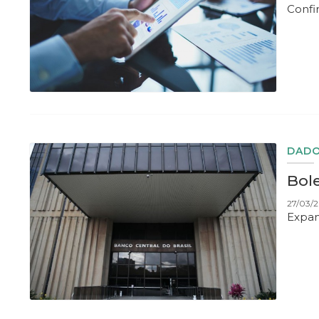
Confir
DADO
Bole
27/03/2
Expan