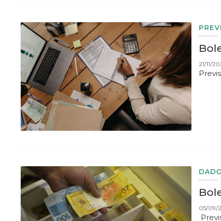
PREV
Bol
21/11/20
Previ
DADO
Bole
05/09/2
Previ