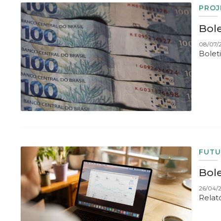
PROJ
Bol
08/07/
Bolet
FUT
Bole
26/04/2
Relató