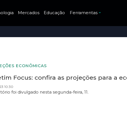
ologia
Mercados
Educação
Ferramentas
EÇÕES ECONÔMICAS
tim Focus: confira as projeções para a ec
023 10:30
tório foi divulgado nesta segunda-feira, 11.