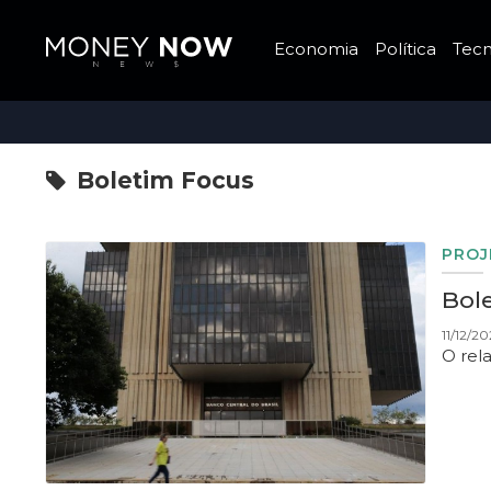
Economia
Política
Tecn
Boletim Focus
PROJ
Bole
11/12/2
O rela