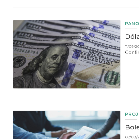
PAN
Dól
11/09/2
Confi
PROJ
Bol
07/08/2