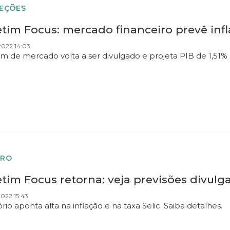
EÇÕES
etim Focus: mercado financeiro prevê inf
2022 14:03
im de mercado volta a ser divulgado e projeta PIB de 1,51% 
URO
tim Focus retorna: veja previsões divulg
022 15:43
rio aponta alta na inflação e na taxa Selic. Saiba detalhes.