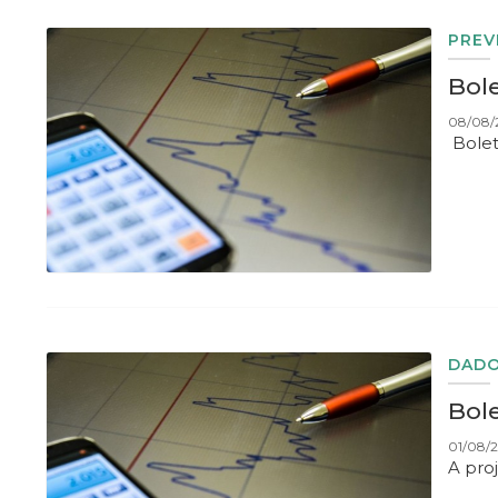
PREV
Bole
08/08/
Bolet
DADO
Bole
01/08/2
A pro