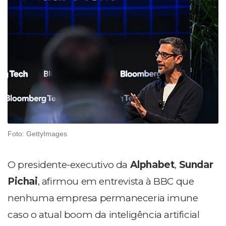
Foto: GettyImages
O presidente-executivo da
Alphabet
,
Sundar
Pichai
, afirmou em entrevista à BBC que
nenhuma empresa permaneceria imune
caso o atual boom da inteligência artificial