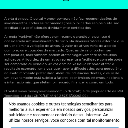
Alerta de risco: O portal Moneynownews não faz recomendações de
investimentos. Todas as recomendações publicadas são pelo site são
creditadas a profissionais devidamente certificados.
A renda ‘variável’ não oferece um retorno garantido, e por isso é
considerada um investimento de risco. Há diversos fatores externos que
influenciam na variação de ativos. O valor de ativos varia de acordo
com preços e cotações de mercado. Quedas de valor podem ser
temporárias, mas também podem afetar negativamente os recursos
aplicados. A liquidez de um ativo representa a facilidade com ele pode
ser comprado ou vendido. Ativos com baixa liquidez pode afetar o
resultado esperado, uma vez que haveria dificuldades para negociá-lo
no exato momento pretendido. Além de influências diretas, o valor de
um ativo também está sujeito a fatores econômicos externos, nacionais
e internacionais, que afetam o mercado financeiro como um todo.
O portal www.moneynownews.com (o "Portal") é de propriedade da MN
Tecnologia Ltda. (CNPJ/MF nº 44.287.513/00001-09)
Nós usamos cookies e outras tecnologias semelhantes para
© Copyright 2022 Money Now News.
melhorar a sua experiência em nossos serviços, personalizar
Todos os direitos reservados.
publicidade e recomendar conteúdo de seu interesse. Ao
utilizar nossos serviços, você concorda com tal monitoramento.
Desenvolvido por