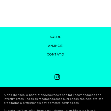
SOBRE
ANUNCIE
CONTATO
Alerta de risco: O portal Moneynownews não faz recomendações de
investimentos. Todas as recomendações publicadas são pelo site são
creditadas a profissionais devidamente certificados.
A renda ‘variável’ não oferece um retorno garantido, e por isso é