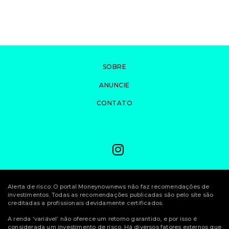
SOBRE
ANUNCIE
CONTATO
Alerta de risco: O portal Moneynownews não faz recomendações de
investimentos. Todas as recomendações publicadas são pelo site são
creditadas a profissionais devidamente certificados.
A renda ‘variável’ não oferece um retorno garantido, e por isso é
considerada um investimento de risco. Há diversos fatores externos que