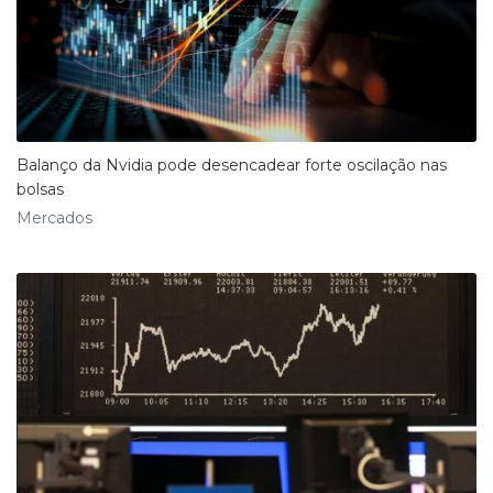
Balanço da Nvidia pode desencadear forte oscilação nas
bolsas
Mercados