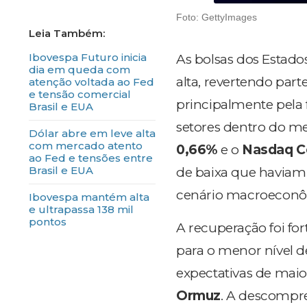
Foto: GettyImages
Ibovespa Futuro inicia
As bolsas dos Estado
dia em queda com
alta, revertendo pa
atenção voltada ao Fed
e tensão comercial
principalmente pela 
Brasil e EUA
setores dentro do m
Dólar abre em leve alta
com mercado atento
0,66%
e o
Nasdaq C
ao Fed e tensões entre
Brasil e EUA
de baixa que haviam 
cenário macroeconôm
Ibovespa mantém alta
e ultrapassa 138 mil
pontos
A recuperação foi fo
para o menor nível de
expectativas de maio
Ormuz
. A descompre