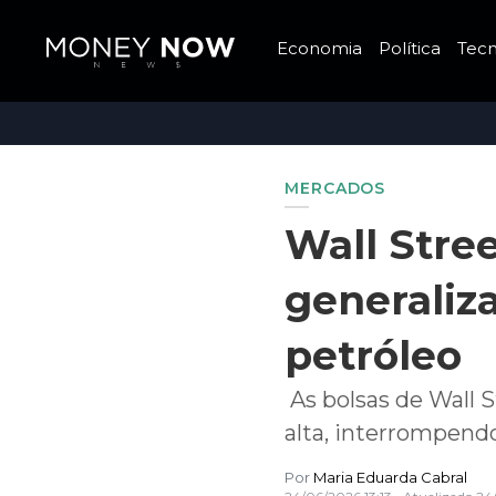
Economia
Política
Tecn
MERCADOS
Wall Stre
generaliz
petróleo
As bolsas de Wall S
alta, interrompend
Por
Maria Eduarda Cabral