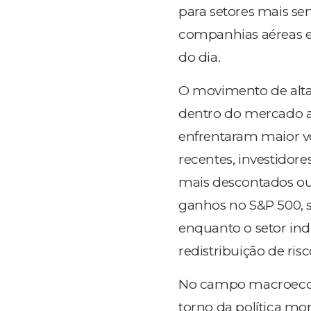
para setores mais se
companhias aéreas e
do dia.
O movimento de alta
dentro do mercado ac
enfrentaram maior vo
recentes, investidor
mais descontados ou 
ganhos no S&P 500, 
enquanto o setor indu
redistribuição de risc
No campo macroecon
torno da política mo