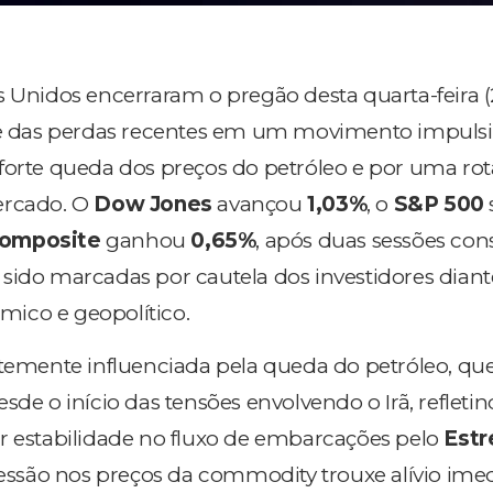
s Unidos encerraram o pregão desta quarta-feira 
rte das perdas recentes em um movimento impuls
forte queda dos preços do petróleo e por uma ro
ercado. O
Dow Jones
avançou
1,03%
, o
S&P 500
omposite
ganhou
0,65%
, após duas sessões con
sido marcadas por cautela dos investidores diant
ico e geopolítico.
rtemente influenciada pela queda do petróleo, qu
sde o início das tensões envolvendo o Irã, refleti
r estabilidade no fluxo de embarcações pelo
Estr
ssão nos preços da commodity trouxe alívio ime