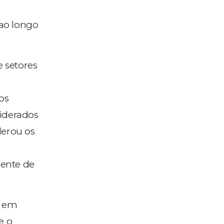
ao longo
 setores
os
siderados
derou os
iente de
s em
e o