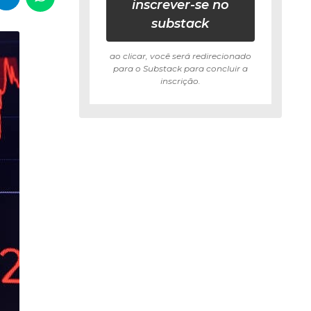
inscrever-se no
substack
ao clicar, você será redirecionado
para o Substack para concluir a
inscrição.