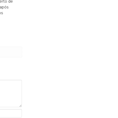
erto de
 após
os