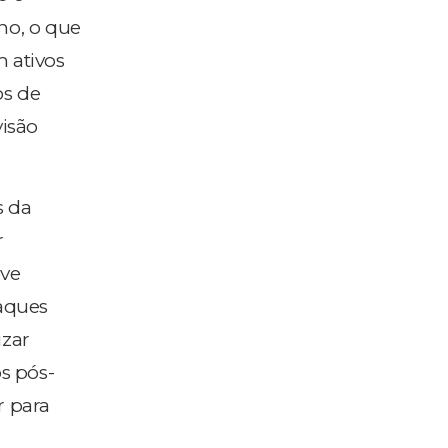
no, o que
 ativos
os de
visão
s da
r
eve
aques
izar
s pós-
r para