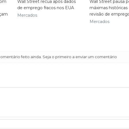
com
Wall Street recua após dados
Wall Street pausa p
de emprego fracos nos EUA
máximas históricas
nçam
revisão de empreg
Mercados
Mercados
mentário feito ainda. Seja o primeiro a enviar um comentário