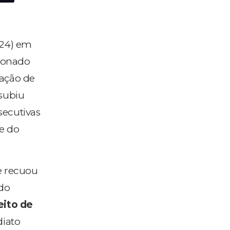
(24) em
ionado
tação de
subiu
secutivas
e do
e recuou
ndo
eito de
diato