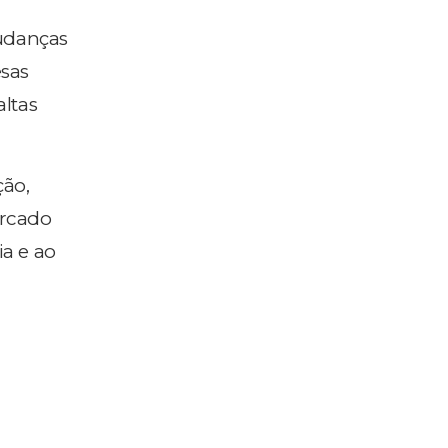
mudanças
esas
altas
ção,
ercado
ia e ao