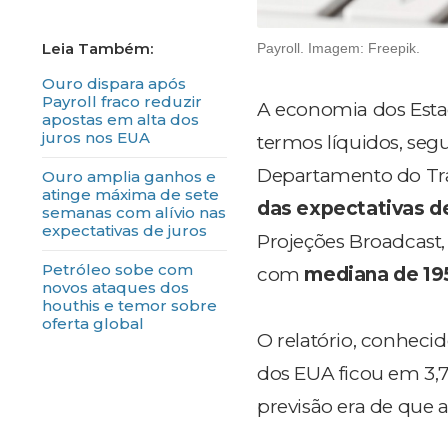
Payroll. Imagem: Freepik.
Ouro dispara após
Payroll fraco reduzir
A economia dos Esta
apostas em alta dos
juros nos EUA
termos líquidos, segu
Departamento do Tra
Ouro amplia ganhos e
atinge máxima de sete
das expectativas de
semanas com alívio nas
expectativas de juros
Projeções Broadcast,
Petróleo sobe com
com
mediana de 195
novos ataques dos
houthis e temor sobre
oferta global
O relatório, conhec
dos EUA ficou em 3,7
previsão era de que a