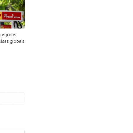
os juros
lsas globais