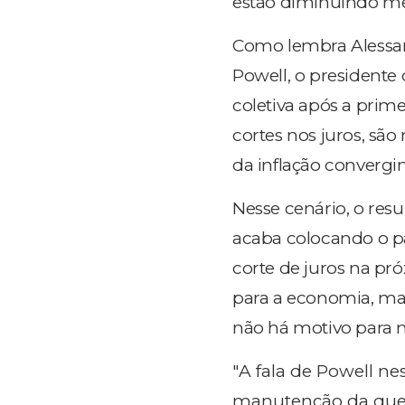
estão diminuindo mê
Como lembra Alessa
Powell, o presidente 
coletiva após a prime
cortes nos juros, são
da inflação convergi
Nesse cenário, o res
acaba colocando o p
corte de juros na pr
para a economia, mas
não há motivo para ma
"
A fala de Powell ne
manutenção da qued