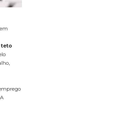
 em
 teto
elo
alho,
esemprego
 A