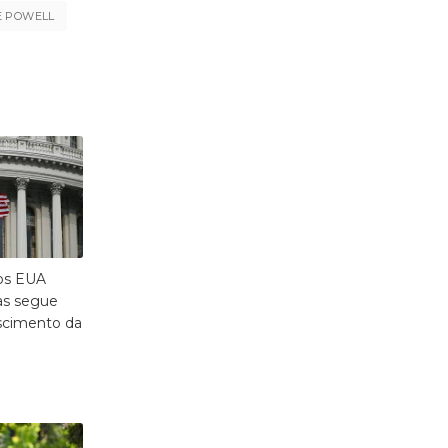
E POWELL
dos EUA
as segue
scimento da