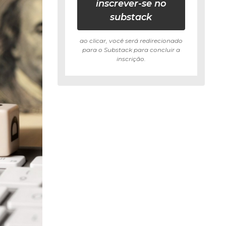
inscrever-se no
substack
ao clicar, você será redirecionado
para o Substack para concluir a
inscrição.