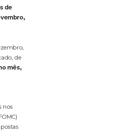
s de
ovembro,
dezembro,
cado, de
imo mês,
s nos
(FOMC)
apostas