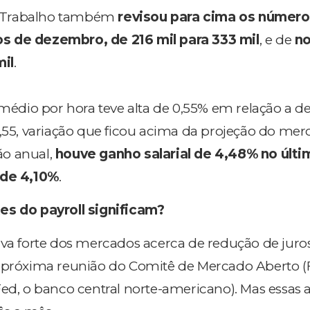
 Trabalho também
revisou para cima os número
s de dezembro, de 216 mil para 333 mil
, e de
n
mil
.
o médio por hora teve alta de 0,55% em relação a 
4,55, variação que ficou acima da projeção do mer
o anual,
houve ganho salarial de 4,48% no últ
 de 4,10%
.
es do payroll significam?
iva forte dos mercados acerca de redução de juro
a próxima reunião do Comitê de Mercado Aberto 
Fed, o banco central norte-americano). Mas essas 