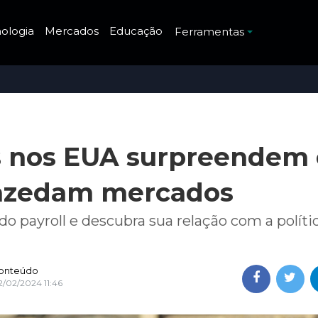
ologia
Mercados
Educação
Ferramentas
 nos EUA surpreendem
 azedam mercados
 do payroll e descubra sua relação com a políti
onteúdo
2/02/2024 11:46