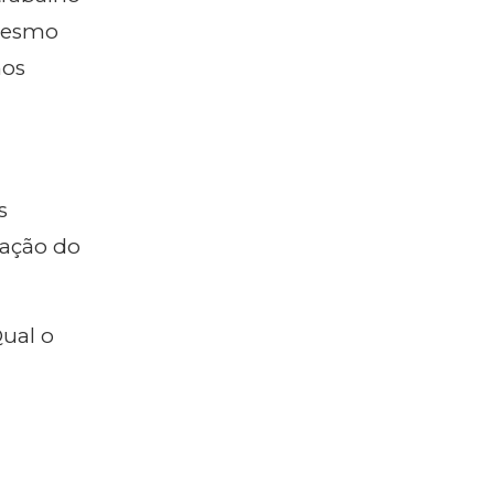
 mesmo
nos
s
gação do
ual o