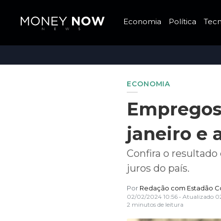
Economia
Política
Tecn
ECONOMIA
Empregos
janeiro e
Confira o resultado
juros do país.
Por
Redação com Estadão C
02/02/2024 10:56
• Atualizado
0
2 minutos de leitura