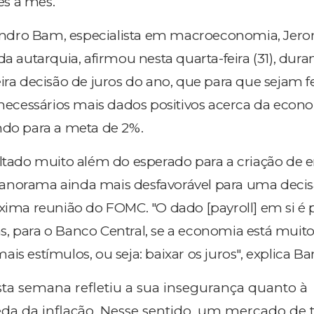
s a mês.
ndro Bam, especialista em macroeconomia, Jer
da autarquia, afirmou nesta quarta-feira (31), dura
ira decisão de juros do ano, que para que sejam fe
 necessários mais dados positivos acerca da econo
ndo para a meta de 2%.
ultado muito além do esperado para a criação de
anorama ainda mais desfavorável para uma decis
óxima reunião do FOMC. "O dado [payroll] em si é p
, para o Banco Central, se a economia está muito 
is estímulos, ou seja: baixar os juros", explica B
sta semana refletiu a sua insegurança quanto à
a da inflação. Nesse sentido, um mercado de 