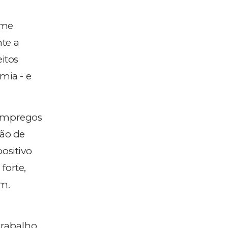
ome
nte a
itos
mia - e
 empregos
ão de
ositivo
forte,
am.
trabalho