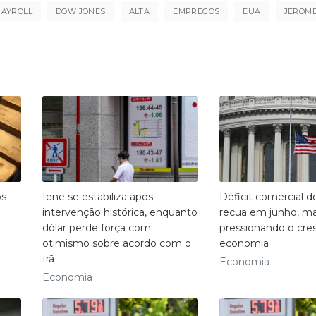
PAYROLL
DOW JONES
ALTA
EMPREGOS
EUA
JEROM
os
Iene se estabiliza após
Déficit comercial 
intervenção histórica, enquanto
recua em junho, m
dólar perde força com
pressionando o cre
otimismo sobre acordo com o
economia
Irã
Economia
Economia