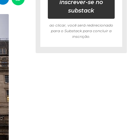
inscrever-se no
substack
ao clicar, você será redirecionado
para o Substack para concluir a
inscrição.