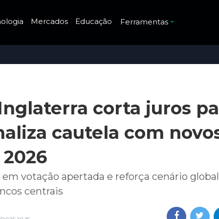
ologia
Mercados
Educação
Ferramentas
nglaterra corta juros pa
naliza cautela com novo
 2026
 em votação apertada e reforça cenário globa
ncos centrais