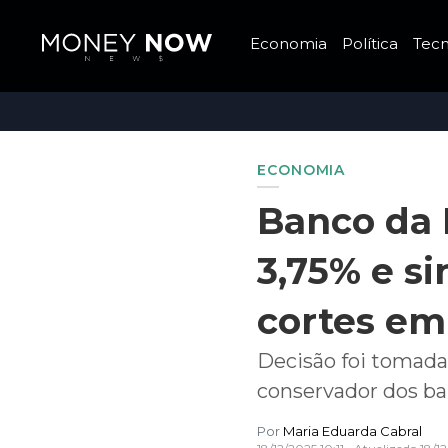
Economia
Política
Tecn
ECONOMIA
Banco da I
3,75% e si
cortes em
Decisão foi tomada
conservador dos ba
Por
Maria Eduarda Cabral