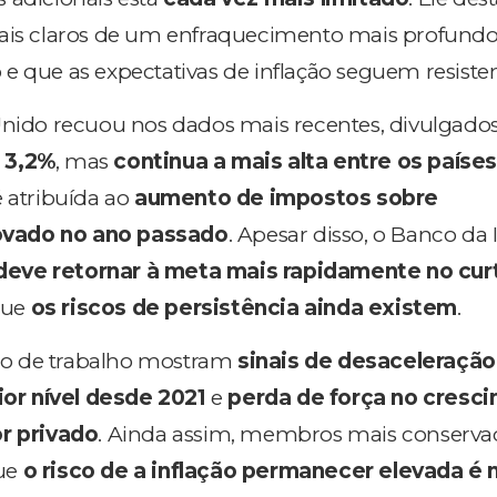
nais claros de um enfraquecimento mais profund
e que as expectativas de inflação seguem resisten
Unido recuou nos dados mais recentes, divulgado
a
3,2%
, mas
continua a mais alta entre os paíse
é atribuída ao
aumento de impostos sobre
vado no ano passado
. Apesar disso, o Banco da 
deve retornar à meta mais rapidamente no cur
que
os riscos de persistência ainda existem
.
o de trabalho mostram
sinais de desaceleração
r nível desde 2021
e
perda de força no cresc
or privado
. Ainda assim, membros mais conserva
ue
o risco de a inflação permanecer elevada é 