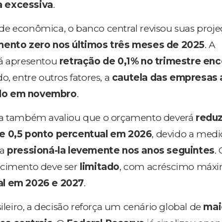
a excessiva
.
e econômica, o banco central revisou suas proje
mento zero nos últimos três meses de 2025
. A
já apresentou
retração de 0,1% no trimestre en
ndo, entre outros fatores, a
cautela das empresas 
do em novembro
.
ra também avaliou que o orçamento deverá
reduz
de 0,5 ponto percentual em 2026
, devido a medi
 a
pressioná-la levemente nos anos seguintes
.
scimento deve ser
limitado
, com acréscimo máx
al em 2026 e 2027
.
sileiro, a decisão reforça um cenário global de
mai