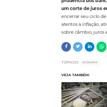
prudência dos banc
um corte de juros 
encerrar seu ciclo 
atentos a
inflação, a
sobre
câmbio, juros e
TÓPICOS
ECONOMIA
VEJA TAMBÉM: