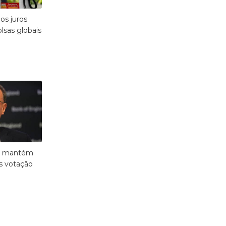
os juros
lsas globais
ra mantém
s votação