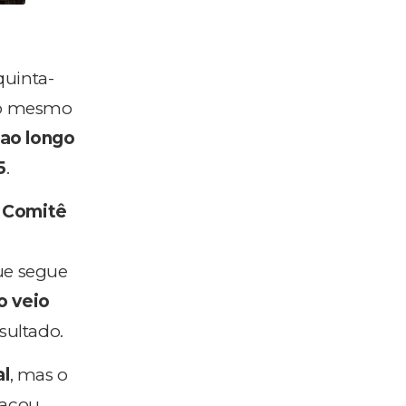
quinta-
ao mesmo
 ao longo
5
.
o Comitê
ue segue
o veio
sultado.
al
, mas o
tacou