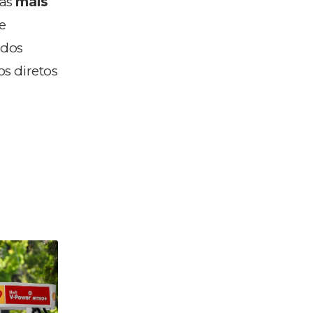
nas
mais
e
ados
os diretos