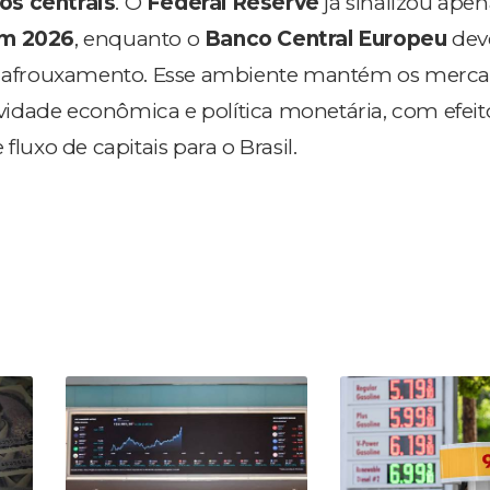
os centrais
. O
Federal Reserve
já sinalizou ape
em 2026
, enquanto o
Banco Central Europeu
dev
de afrouxamento. Esse ambiente mantém os merc
tividade econômica e política monetária
, com efeit
 fluxo de capitais para o Brasil
.