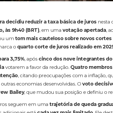
ra decidiu reduzir a taxa básica de juros
nesta 
o, às 9h40 (BRT)
, em uma
votação apertada
, 
tou um
tom mais cauteloso sobre novos cortes
 marca o
quarto corte de juros realizado em 202
para 3,75%
, após
cinco dos nove integrantes d
ia
votarem a favor da redução.
Quatro membros
utenção
, citando preocupações com a inflação, q
a outras economias desenvolvidas. O
voto decisiv
rew Bailey
, que mudou sua posição e definiu o re
 juros seguem em uma
trajetória de queda gradu
 adicionais está
cada vez mais limitado
. Ele des