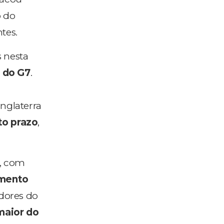
o do
tes.
s nesta
s do G7
.
Inglaterra
to prazo
,
, com
imento
dores do
maior do