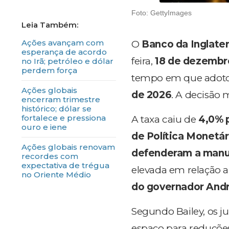
Foto: GettyImages
Ações avançam com
O
Banco da Inglater
esperança de acordo
feira,
18 de dezembr
no Irã; petróleo e dólar
perdem força
tempo em que ado
Ações globais
de 2026
. A decisão
encerram trimestre
histórico; dólar se
fortalece e pressiona
A taxa caiu de
4,0% 
ouro e iene
de Política Monetár
Ações globais renovam
defenderam a man
recordes com
expectativa de trégua
elevada em relação 
no Oriente Médio
do governador And
Segundo Bailey, os
espaço para reduções