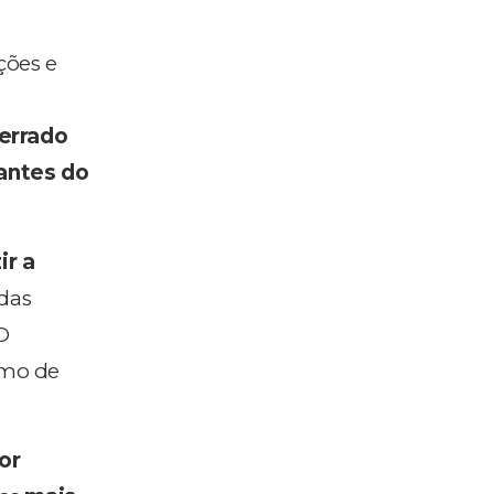
ções e
cerrado
antes do
ir a
das
 O
imo de
or