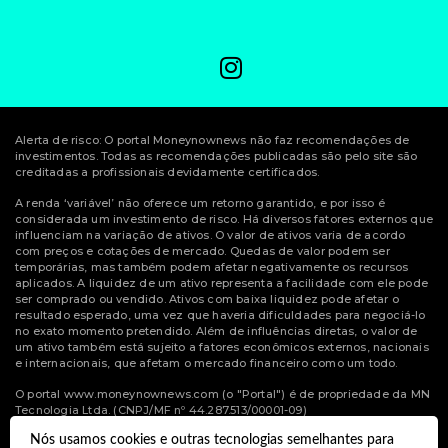
Alerta de risco: O portal Moneynownews não faz recomendações de
investimentos. Todas as recomendações publicadas são pelo site são
creditadas a profissionais devidamente certificados.
A renda ‘variável’ não oferece um retorno garantido, e por isso é
considerada um investimento de risco. Há diversos fatores externos que
influenciam na variação de ativos. O valor de ativos varia de acordo
com preços e cotações de mercado. Quedas de valor podem ser
temporárias, mas também podem afetar negativamente os recursos
aplicados. A liquidez de um ativo representa a facilidade com ele pode
ser comprado ou vendido. Ativos com baixa liquidez pode afetar o
resultado esperado, uma vez que haveria dificuldades para negociá-lo
no exato momento pretendido. Além de influências diretas, o valor de
um ativo também está sujeito a fatores econômicos externos, nacionais
e internacionais, que afetam o mercado financeiro como um todo.
O portal www.moneynownews.com (o "Portal") é de propriedade da MN
Tecnologia Ltda. (CNPJ/MF nº 44.287.513/00001-09)
Nós usamos cookies e outras tecnologias semelhantes para