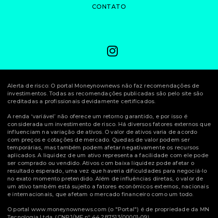
CONTATO
Alerta de risco: O portal Moneynownews não faz recomendações de
investimentos. Todas as recomendações publicadas são pelo site são
creditadas a profissionais devidamente certificados.
A renda ‘variável’ não oferece um retorno garantido, e por isso é
considerada um investimento de risco. Há diversos fatores externos que
influenciam na variação de ativos. O valor de ativos varia de acordo
com preços e cotações de mercado. Quedas de valor podem ser
temporárias, mas também podem afetar negativamente os recursos
aplicados. A liquidez de um ativo representa a facilidade com ele pode
ser comprado ou vendido. Ativos com baixa liquidez pode afetar o
resultado esperado, uma vez que haveria dificuldades para negociá-lo
no exato momento pretendido. Além de influências diretas, o valor de
um ativo também está sujeito a fatores econômicos externos, nacionais
e internacionais, que afetam o mercado financeiro como um todo.
O portal www.moneynownews.com (o "Portal") é de propriedade da MN
Tecnologia Ltda. (CNPJ/MF nº 44.287.513/00001-09)