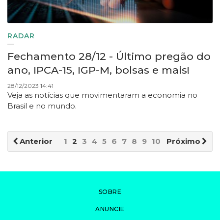
RADAR
Fechamento 28/12 - Último pregão do
ano, IPCA-15, IGP-M, bolsas e mais!
28/12/2023 14:41
Veja as notícias que movimentaram a economia no
Brasil e no mundo.
Anterior
1
2
3
4
5
6
7
8
9
10
Próximo
SOBRE
ANUNCIE