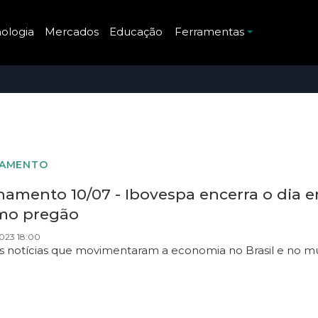
ologia
Mercados
Educação
Ferramentas
HAMENTO
amento 10/07 - Ibovespa encerra o dia em
imo pregão
023 18:00
as notícias que movimentaram a economia no Brasil e no m