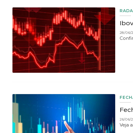
RADA
Ibov
28/06/
Confi
FEC
Fec
26/06/2
Veja 