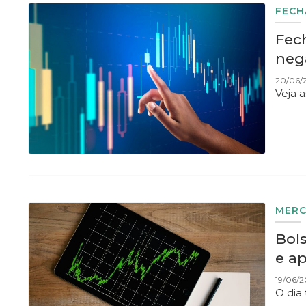
FEC
Fec
neg
20/06/
Veja 
MER
Bol
e a
19/06/2
O dia