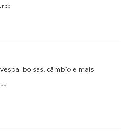
mundo.
ovespa, bolsas, câmbio e mais
ndo.