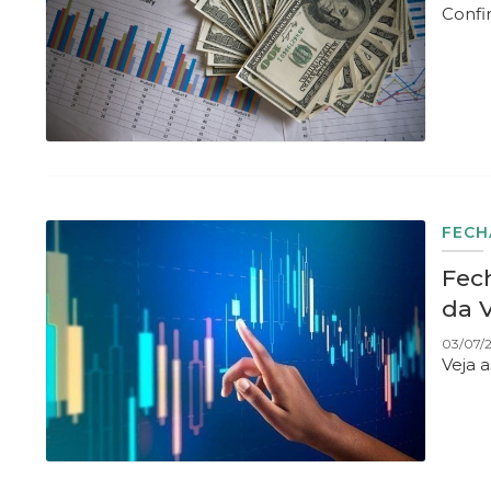
Confi
FEC
Fec
da 
03/07/
Veja 