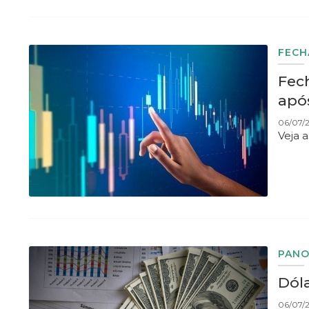
FEC
Fec
apó
06/07/
Veja 
PAN
Dóla
06/07/