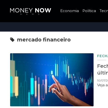
Economia
Política
Tecn
mercado financeiro
FEC
Fech
últ
10/07/2
Veja 