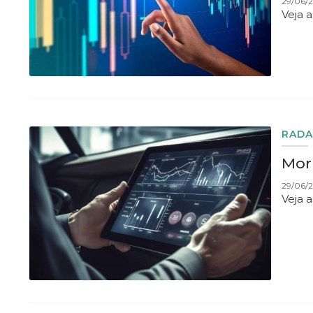
29/06/2
Veja 
RADA
Morn
29/06/
Veja 