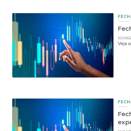
FEC
Fec
30/06/
Veja 
FEC
Fec
expe