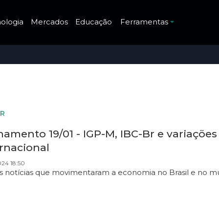
ologia
Mercados
Educação
Ferramentas
R
amento 19/01 - IGP-M, IBC-Br e variações
rnacional
024 18:50
as notícias que movimentaram a economia no Brasil e no 