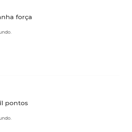
anha força
mundo.
il pontos
undo.