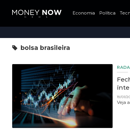
Economia
Política
Tecn
bolsa brasileira
RADA
Fech
inte
19/01/2
Veja 