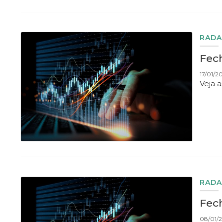
RADA
Fech
17/01/2
Veja 
RADA
Fech
08/01/2