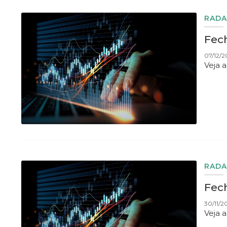
RADA
Fec
07/12/2
Veja 
RADA
Fec
30/11/2
Veja 