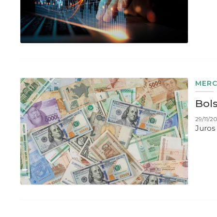
MERC
Bols
29/11/2
Juros