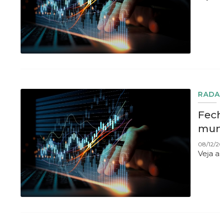
RADA
Fec
mun
08/12/2
Veja 