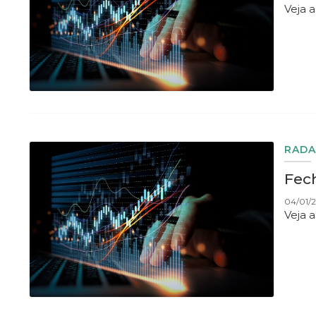
Veja 
RADA
Fec
04/01/2
Veja 