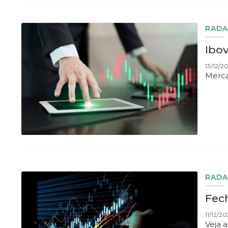
RADA
Ibo
13/12/2
Merca
RADA
Fec
11/12/20
Veja 