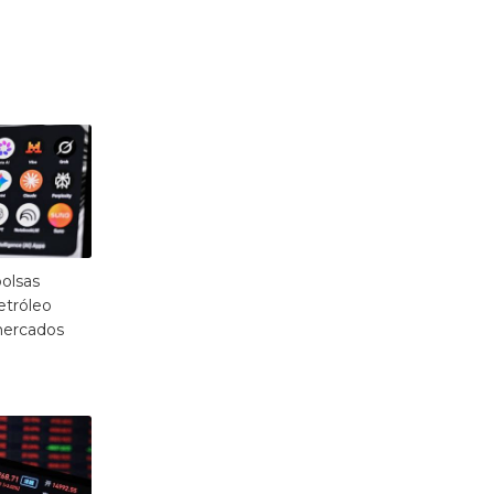
olsas
etróleo
mercados