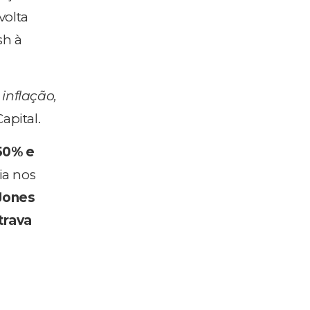
volta
sh à
inflação,
apital.
50% e
ia nos
Jones
trava