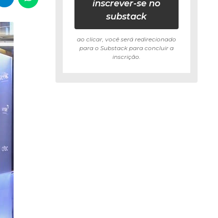
inscrever-se no
substack
ao clicar, você será redirecionado
para o Substack para concluir a
inscrição.