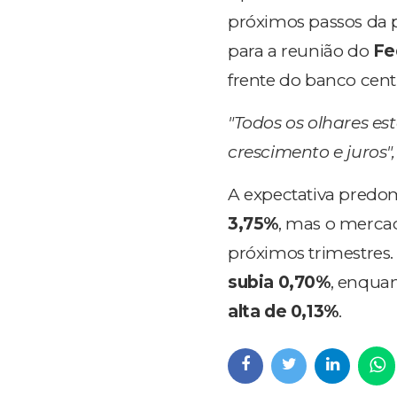
próximos passos da p
para a reunião do
Fe
frente do banco centr
"Todos os olhares es
crescimento e juros",
A expectativa predo
3,75%
, mas o mercad
próximos trimestres.
subia 0,70%
, enqua
alta de 0,13%
.