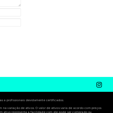
 a profissionais devidamente certificados.
am na variação de ativos. O valor de ativos varia de acordo com preços
m ativo representa a facilidade com ele pode ser comprado ou