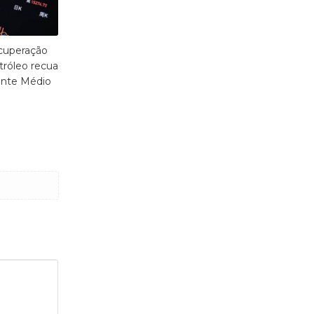
ecuperação
tróleo recua
ente Médio