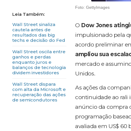
Foto: GettyImages
Wall Street sinaliza
O
Dow Jones atingiu
cautela antes de
impulsionado pela q
resultados das big
techs e decisão do Fed
acordo preliminar e
Wall Street oscila entre
ampliou sua escala
ganhos e perdas
enquanto juros e
mercado e assumindo
balanços de tecnologia
dividem investidores
Unidos.
Wall Street dispara
As ações da compan
com alta da Microsoft e
recuperação das ações
continuidade ao rali
de semicondutores
anúncio da compra
programação baseado 
avaliada em US$ 60 b