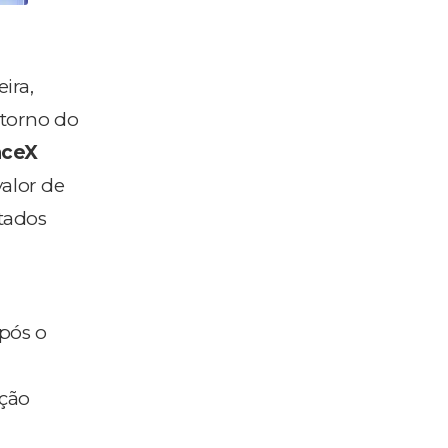
ira,
 torno do
aceX
alor de
tados
pós o
ção