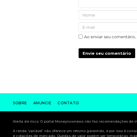
Ao enviar seu comentário
Envie seu comentário
SOBRE
ANUNCIE
CONTATO
Alerta de risco: O portal Moneynownews não faz recomendações de inv
A renda ‘variável’ não oferece um retorno garantido, e por isso é con
e cotações de mercado. Quedas de valor podem ser temporárias, mas 