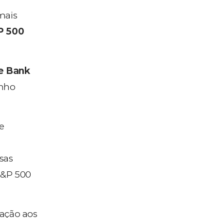
mais
P 500
e Bank
enho
e
esas
 S&P 500
lação aos