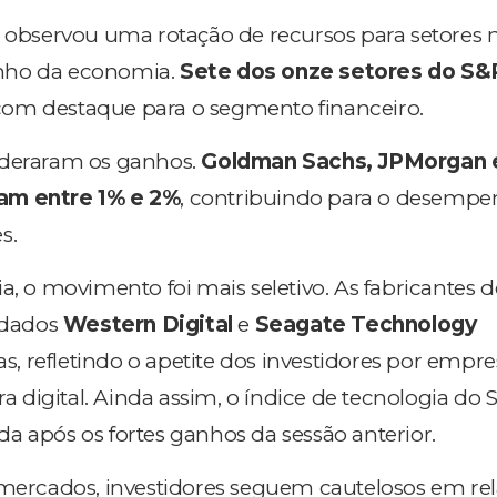
bservou uma rotação de recursos para setores 
nho da economia.
Sete dos onze setores do S&
 com destaque para o segmento financeiro.
ideraram os ganhos.
Goldman Sachs, JPMorgan 
am entre 1% e 2%
, contribuindo para o desemp
s.
a, o movimento foi mais seletivo. As fabricantes d
 dados
Western Digital
e
Seagate Technology
tas, refletindo o apetite dos investidores por empr
ura digital. Ainda assim, o índice de tecnologia do
a após os fortes ganhos da sessão anterior.
 mercados, investidores seguem cautelosos em re