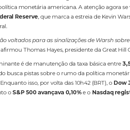
olítica monetária americana. A atenção agora se 
deral Reserve
, que marca a estreia de Kevin War
al.
tão voltados para as sinalizações de Warsh sobre 
afirmou Thomas Hayes, presidente da Great Hill C
minante é de manutenção da taxa básica entre
3,
o busca pistas sobre o rumo da política monetár
 Enquanto isso, p
or volta das 10h42 (BRT), o
Dow 
nto o
S&P 500 avançava 0,10%
e o
Nasdaq regis