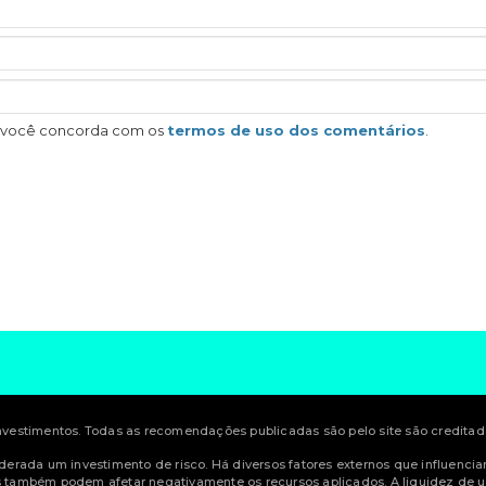
, você concorda com os
termos de uso dos comentários
.
estimentos. Todas as recomendações publicadas são pelo site são creditadas
siderada um investimento de risco. Há diversos fatores externos que influenci
também podem afetar negativamente os recursos aplicados. A liquidez de u