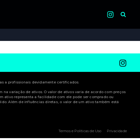
Pesquisa
 a profissionais devidamente certificados.
am na variação de ativos. O valor de ativos varia de acordo com preços
m ativo representa a facilidade com ele pode ser comprado ou
do. Além de influências diretas, o valor de um ativo também está
Termos e Políticas de Uso
Privacidade