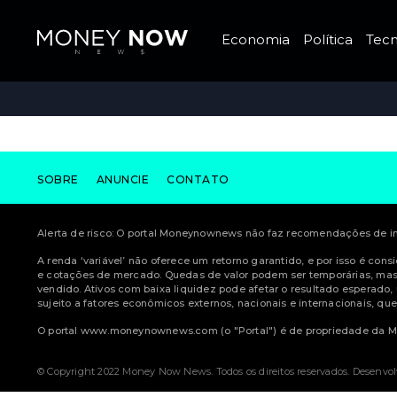
Economia
Política
Tecn
SOBRE
ANUNCIE
CONTATO
Alerta de risco: O portal Moneynownews não faz recomendações de inv
A renda ‘variável’ não oferece um retorno garantido, e por isso é con
e cotações de mercado. Quedas de valor podem ser temporárias, mas 
vendido. Ativos com baixa liquidez pode afetar o resultado esperado,
sujeito a fatores econômicos externos, nacionais e internacionais, q
O portal www.moneynownews.com (o "Portal") é de propriedade da MN
© Copyright 2022 Money Now News.
Todos os direitos reservados.
Desenvol