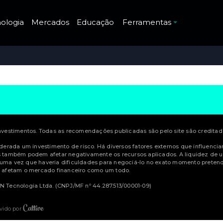
ologia
Mercados
Educação
Ferramentas
estimentos. Todas as recomendações publicadas são pelo site são creditadas
siderada um investimento de risco. Há diversos fatores externos que influenci
também podem afetar negativamente os recursos aplicados. A liquidez de u
 uma vez que haveria dificuldades para negociá-lo no exato momento pretendi
ue afetam o mercado financeiro como um todo.
 Tecnologia Ltda. (CNPJ/MF nº 44.287.513/00001-09)
vido por