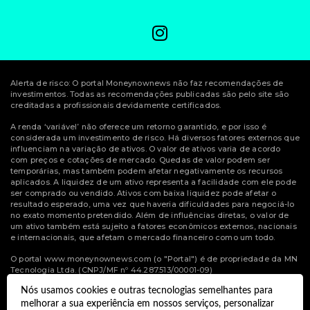
Alerta de risco: O portal Moneynownews não faz recomendações de
investimentos. Todas as recomendações publicadas são pelo site são
creditadas a profissionais devidamente certificados.
A renda ‘variável’ não oferece um retorno garantido, e por isso é
considerada um investimento de risco. Há diversos fatores externos que
influenciam na variação de ativos. O valor de ativos varia de acordo
com preços e cotações de mercado. Quedas de valor podem ser
temporárias, mas também podem afetar negativamente os recursos
aplicados. A liquidez de um ativo representa a facilidade com ele pode
ser comprado ou vendido. Ativos com baixa liquidez pode afetar o
resultado esperado, uma vez que haveria dificuldades para negociá-lo
no exato momento pretendido. Além de influências diretas, o valor de
um ativo também está sujeito a fatores econômicos externos, nacionais
e internacionais, que afetam o mercado financeiro como um todo.
O portal www.moneynownews.com (o "Portal") é de propriedade da MN
Tecnologia Ltda. (CNPJ/MF nº 44.287.513/00001-09)
Nós usamos cookies e outras tecnologias semelhantes para
© Copyright 2022 Money Now News.
melhorar a sua experiência em nossos serviços, personalizar