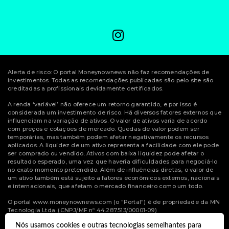
Alerta de risco: O portal Moneynownews não faz recomendações de
investimentos. Todas as recomendações publicadas são pelo site são
creditadas a profissionais devidamente certificados.
A renda ‘variável’ não oferece um retorno garantido, e por isso é
considerada um investimento de risco. Há diversos fatores externos que
influenciam na variação de ativos. O valor de ativos varia de acordo
com preços e cotações de mercado. Quedas de valor podem ser
temporárias, mas também podem afetar negativamente os recursos
aplicados. A liquidez de um ativo representa a facilidade com ele pode
ser comprado ou vendido. Ativos com baixa liquidez pode afetar o
resultado esperado, uma vez que haveria dificuldades para negociá-lo
no exato momento pretendido. Além de influências diretas, o valor de
um ativo também está sujeito a fatores econômicos externos, nacionais
e internacionais, que afetam o mercado financeiro como um todo.
O portal www.moneynownews.com (o "Portal") é de propriedade da MN
Tecnologia Ltda. (CNPJ/MF nº 44.287.513/00001-09)
Nós usamos cookies e outras tecnologias semelhantes para