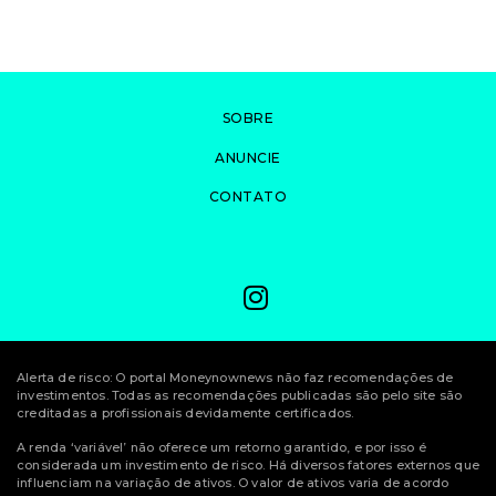
SOBRE
ANUNCIE
CONTATO
Alerta de risco: O portal Moneynownews não faz recomendações de
investimentos. Todas as recomendações publicadas são pelo site são
creditadas a profissionais devidamente certificados.
A renda ‘variável’ não oferece um retorno garantido, e por isso é
considerada um investimento de risco. Há diversos fatores externos que
influenciam na variação de ativos. O valor de ativos varia de acordo