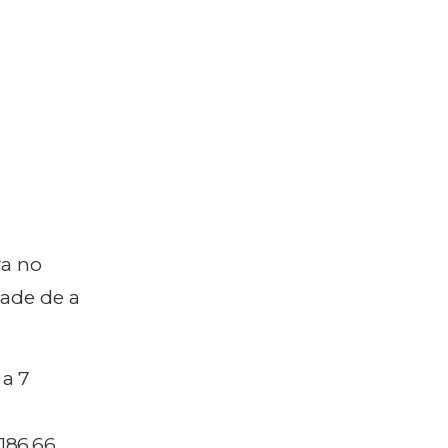
ra no
dade de a
 a 7
.186,66