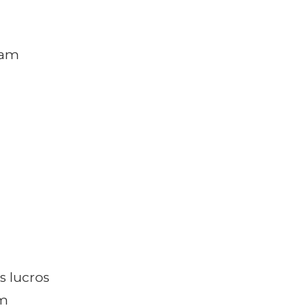
vam
s lucros
am