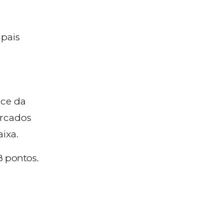
ipais
ice da
ercados
ixa.
08 pontos.