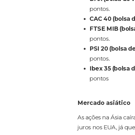
pontos.
CAC 40 (bolsa d
FTSE MIB (bolsa 
pontos.
PSI 20 (bolsa d
pontos.
Ibex 35 (bolsa 
pontos
Mercado asiático
As ações na Ásia caír
juros nos EUA, já qu