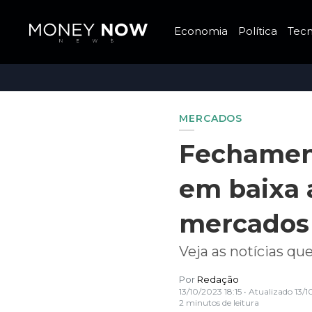
Economia
Política
Tecn
MERCADOS
Fechament
em baixa 
mercados 
Veja as notícias q
Por
Redação
13/10/2023 18:15
• Atualizado
13/1
2 minutos de leitura