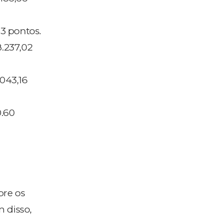
53 pontos.
.237,02
.043,16
0.60
bre os
 disso,