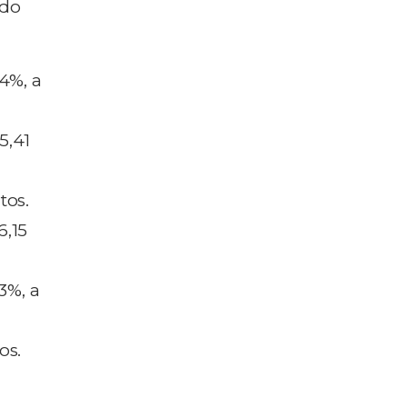
 do
4%, a
5,41
tos.
6,15
3%, a
os.