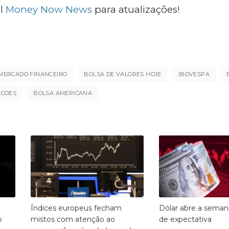
l
Money Now News
para atualizações!
MERCADO FINANCEIRO
BOLSA DE VALORES HOJE
IBOVESPA
ACOES
BOLSA AMERICANA
Índices europeus fecham
Dólar abre a seman
o
mistos com atenção ao
de expectativa