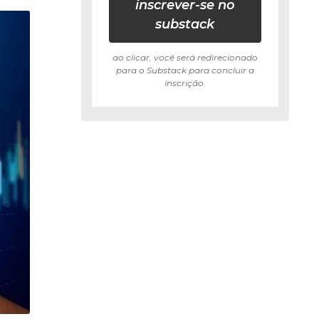
inscrever-se no
substack
ao clicar, você será redirecionado
para o Substack para concluir a
inscrição.