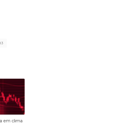
B3
a em clima