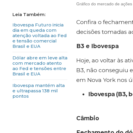
Gráfico do mercado de ações e
Confira o fechamento 
Ibovespa Futuro inicia
dia em queda com
decisões tomadas a
atenção voltada ao Fed
e tensão comercial
B3 e Ibovespa
Brasil e EUA
Dólar abre em leve alta
Hoje, ao voltar às at
com mercado atento
ao Fed e tensões entre
B3, não conseguiu e
Brasil e EUA
em Nova York nos úl
Ibovespa mantém alta
e ultrapassa 138 mil
Ibovespa (B3, bo
pontos
Câmbio
Fechamento do dó