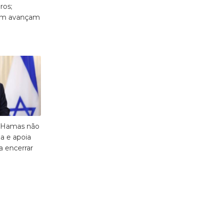
ros;
om avançam
 Hamas não
a e apoia
a encerrar