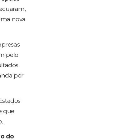
recuaram,
uma nova
mpresas
m pelo
ltados
anda por
 Estados
e que
o.
ão do