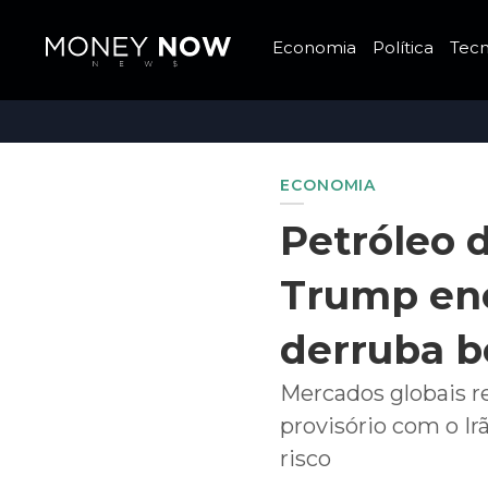
Economia
Política
Tecn
ECONOMIA
Petróleo 
Trump enc
derruba b
Mercados globais r
provisório com o Ir
risco