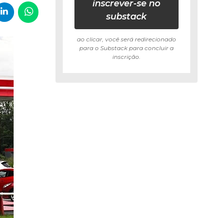
inscrever-se no
substack
ao clicar, você será redirecionado
para o Substack para concluir a
inscrição.