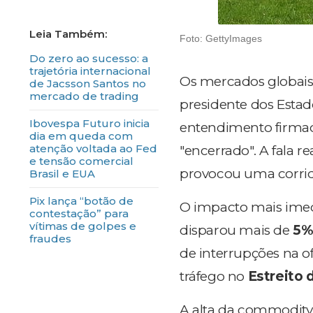
Foto: GettyImages
Do zero ao sucesso: a
trajetória internacional
Os mercados globais
de Jacsson Santos no
mercado de trading
presidente dos Esta
Ibovespa Futuro inicia
entendimento firm
dia em queda com
atenção voltada ao Fed
"encerrado". A fala 
e tensão comercial
provocou uma corrida
Brasil e EUA
Pix lança “botão de
O impacto mais imed
contestação” para
vítimas de golpes e
disparou mais de
5%
fraudes
de interrupções na of
tráfego no
Estreito
A alta da commodity 