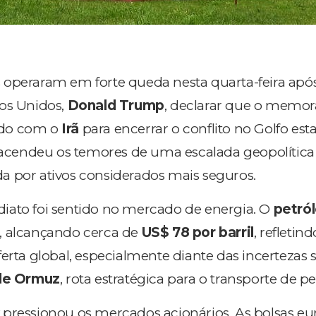
 operaram em forte queda nesta quarta-feira apó
dos Unidos,
Donald Trump
, declarar que o memo
ado com o
Irã
para encerrar o conflito no Golfo est
reacendeu os temores de uma escalada geopolítica
 por ativos considerados mais seguros.
iato foi sentido no mercado de energia. O
petró
, alcançando cerca de
US$ 78 por barril
, refletin
erta global, especialmente diante das incertezas 
 de Ormuz
, rota estratégica para o transporte de pe
pressionou os mercados acionários. As bolsas eu