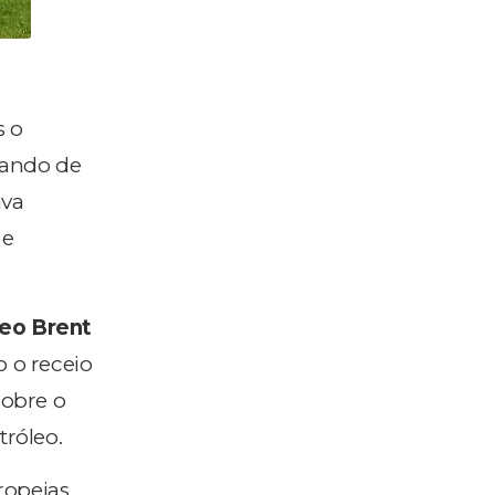
s o
rando de
ava
 e
leo Brent
do o receio
sobre o
tróleo.
ropeias