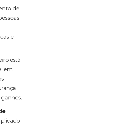
ento de
pessoas
cas e
iro está
ue, em
os
gurança
 ganhos.
de
aplicado