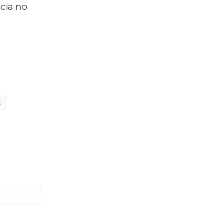
cia no
C