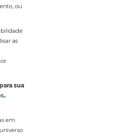
ento, ou
bilidade
isar as
hor
para sua
os
.
as em
 universo