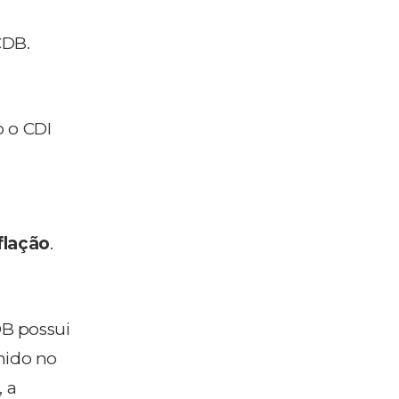
CDB.
o o CDI
flação
.
DB possui
nido no
 a