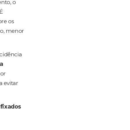
nto, o
 É
re os
do, menor
ncidência
ja
dor
 evitar
-fixados