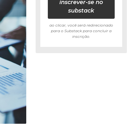
inscrever-se no
substack
ao clicar, você será redirecionado
para o Substack para concluir a
inscrição.