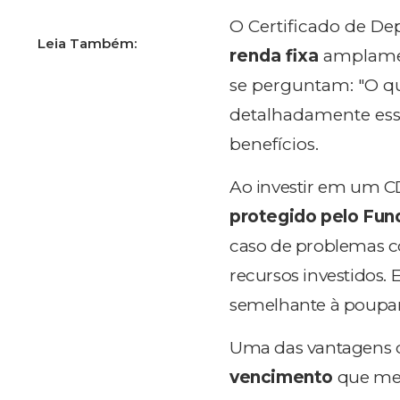
O Certificado de De
renda fixa
amplamen
se perguntam: "O qu
detalhadamente essa
benefícios.
Ao investir em um CD
protegido pelo Fun
caso de problemas c
recursos investidos. 
semelhante à poupa
Uma das vantagens d
vencimento
que mel