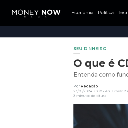
Economia
Política
Tecn
SEU DINHEIRO
O que é 
Entenda como funci
Por
Redação
23/01/2024 16:00
• Atualizado
23
3 minutos de leitura