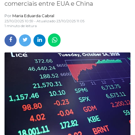
comerciais entre EUA e China
Por
Maria Eduarda Cabral
23/10/2025 10:59
• Atualizado
23/10/2025 11:05
1 minuto de leitura