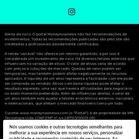
Alerta de risco: O portal Moneynownews não faz recomendações de
investimentos. Todas as recomendações publicadas são pelo site são
creditadas a profissionais devidamente certificados.
A renda ‘variável’ não oferece um retorno garantido, e por isso é
considerada um investimento de risco. Há diversos fatores externos que
influenciam na variação de ativos. O valor de ativos varia de acordo
com preços e cotações de mercado. Quedas de valor podem ser
temporárias, mas também podem afetar negativamente os recursos
aplicados. A liquidez de um ativo representa a facilidade com ele pode
ser comprado ou vendido. Ativos com baixa liquidez pode afetar o
resultado esperado, uma vez que haveria dificuldades para negociá-lo
no exato momento pretendido. Além de influências diretas, o valor de
um ativo também está sujeito a fatores econômicos externos, nacionais
e internacionais, que afetam o mercado financeiro como um todo.
O portal www.moneynownews.com (o "Portal") é de propriedade da MN
Tecnologia Ltda. (CNPJ/MF nº 44.287.513/00001-09)
Nós usamos cookies e outras tecnologias semelhantes para
© Copyright 2022 Money Now News.
melhorar a sua experiência em nossos serviços, personalizar
Todos os direitos reservados.
publicidade e recomendar conteúdo de seu interesse. Ao