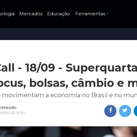
ologia
Mercados
Educação
Ferramentas
ll - 18/09 - Superquarta
ocus, bolsas, câmbio e m
ue movimentam a economia no Brasil e no mu
onteúdo
/09/2023 13:34