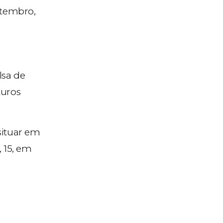
etembro,
lsa de
turos
situar em
, 15, em