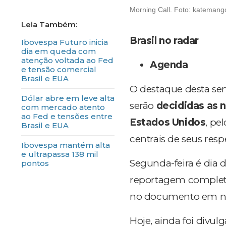
Morning Call. Foto: katemango
Brasil no radar
Ibovespa Futuro inicia
dia em queda com
atenção voltada ao Fed
Agenda
e tensão comercial
Brasil e EUA
O destaque desta se
Dólar abre em leve alta
serão
decididas as n
com mercado atento
ao Fed e tensões entre
Estados Unidos
, pe
Brasil e EUA
centrais de seus resp
Ibovespa mantém alta
e ultrapassa 138 mil
Segunda-feira é dia 
pontos
reportagem completa 
no documento em nos
Hoje, ainda foi divul