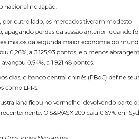
do nacional no Japão.
, por outro lado, os mercados tiveram modesto
, apagando perdas da sessão anterior, quando f
res mistos da segunda maior economia do mund
iu 0,26%, a 3.125,93 pontos, e o menos abrangen
vançou 0,54%, a 1.921,48 pontos.
dias, o banco central chinês (PBoC) define seus
os como LPRs.
australiana ficou no vermelho, devolvendo parte do
ecentemente. O S&P/ASX 200 caiu 0,67% em Syd
a Dow Jones Newswires.