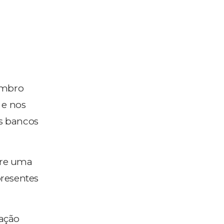
tembro
 e nos
os bancos
ere uma
presentes
dação