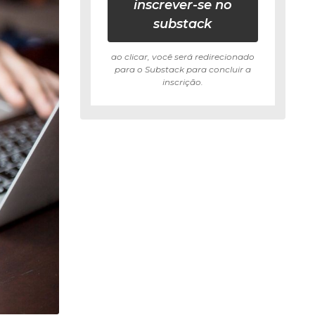
inscrever-se no
substack
ao clicar, você será redirecionado
para o Substack para concluir a
inscrição.