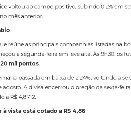
dice voltou ao campo positivo, subindo 0,2% em s
 no mês anterior.
mbio
 que reúne as principais companhias listadas na bo
omeçou a segunda-feira em leve alta. Às 9h30, os fu
120 mil pontos
.
emana passada em baixa de 2,24%, voltando a se 
e agosto. A divisa encerrou o pregão da sexta-feira
o a R$ 4,8712.
r à vista está cotado a R$ 4,86
.