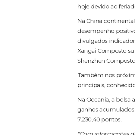
hoje devido ao feria
Na China continental
desempenho positivo
divulgados indicado
Xangai Composto sub
Shenzhen Composto a
Também nos próximos 
principais, conhecid
Na Oceania, a bolsa 
ganhos acumulados r
7.230,40 pontos.
*Com informações d