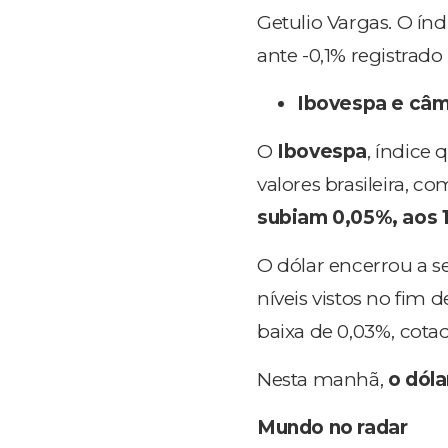
Getulio Vargas. O ín
ante -0,1% registrado
Ibovespa e câ
O
Ibovespa
, índice
valores brasileira, c
subiam 0,05%, aos 
O dólar encerrou a s
níveis vistos no fim d
baixa de 0,03%, cotad
Nesta manhã,
o dóla
M
undo no radar