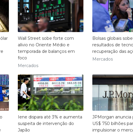
ólar
Wall Street sobe forte com
Bolsas globais so
alívio no Oriente Médio e
resultados de tecno
re
temporada de balanços em
recuperação das aç
foco
Mercados
Mercados
ao
Iene dispara até 3% e aumenta
JPMorgan anuncia 
suspeita de intervenção do
US$ 750 bilhões pa
e
Japão
impulsionar o merc