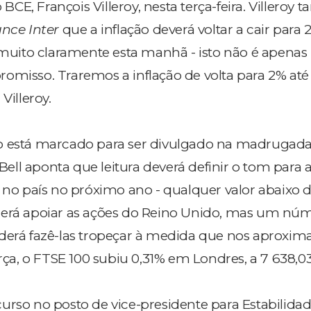
CE, François Villeroy, nesta terça-feira. Villeroy
nce Inter
que a inflação deverá voltar a cair para 
o muito claramente esta manhã - isto não é apena
omisso. Traremos a inflação de volta para 2% até
Villeroy.
o está marcado para ser divulgado na madrugada
 Bell aponta que leitura deverá definir o tom para 
s no país no próximo ano - qualquer valor abaixo 
derá apoiar as ações do Reino Unido, mas um nú
oderá fazê-las tropeçar à medida que nos aproxi
erça, o FTSE 100 subiu 0,31% em Londres, a 7 638,0
urso no posto de vice-presidente para Estabilida