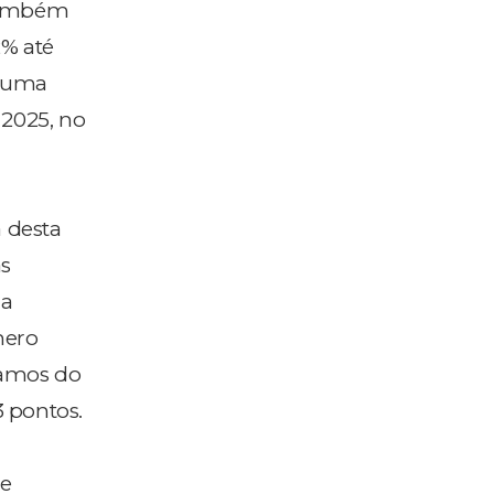
 também
2% até
s uma
 2025, no
 desta
as
da
mero
mamos do
3 pontos.
de