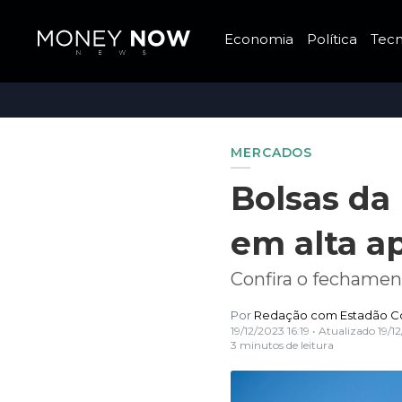
Economia
Política
Tecn
MERCADOS
Bolsas da
em alta a
Confira o fechamen
Por
Redação com Estadão C
19/12/2023 16:19
• Atualizado
19/1
3 minutos de leitura