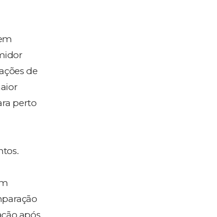
 em
midor
zações de
aior
ra perto
ntos.
om
omparação
ação após