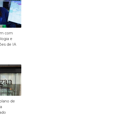
bem com
logia e
ões de IA
plano de
ra
ado