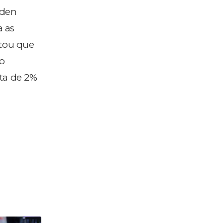
eden
a as
ntou que
do
ta de 2%