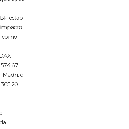
BP estão
o impacto
ar como
 DAX
.574,67
m Madri, o
.365,20
e
 da