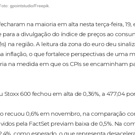
oto: gpointstudio/Freepik.
echaram na maioria em alta nesta terça-feira, 19,
 para a divulgação do índice de preços ao consu
lês) na região. A leitura da zona do euro deu sinali
 inflação, o que fortalece perspectivas de uma m
tária na medida em que os CPIs se encaminham pa
 Stoxx 600 fechou em alta de 0,36%, a 477,04 po
uro recuou 0,6% em novembro, na comparação c
uvidos pela FactSet previam baixa de 0,5%. Na c
 2,4%, como esperado, o que representa desaceler