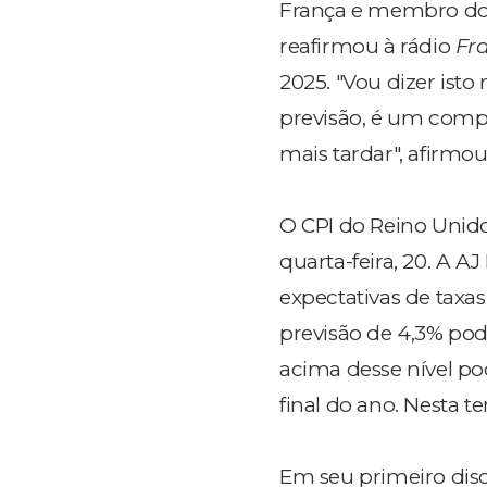
França e membro do B
reafirmou à rádio
Fra
2025. "Vou dizer ist
previsão, é um compr
mais tardar", afirmou 
O CPI do Reino Unid
quarta-feira, 20. A AJ
expectativas de taxa
previsão de 4,3% po
acima desse nível p
final do ano. Nesta t
Em seu primeiro disc