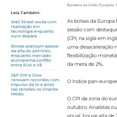
Bandeira da União Europeia. F
As bolsas da Europa f
Wall Street oscila com
realização em
sessão com destaque
tecnologia enquanto
ouro dispara
(CPI, na sigla em ing
Bolsas avançam apesar
uma desaceleração na
da alta do petróleo,
flexibilização mone
enquanto mercado
acompanha conflito
da meta de 2%.
entre EUA e Irã
S&P 500 e Dow
renovam recordes com
O índice pan-europeu
impulso da IA e alívio
nas tensões no Oriente
Médio
O CPI da zona do e
outubro. Analistas o
anual, houve alta de