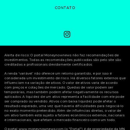
CONTATO
Alerta de risco: O portal Moneynownews não faz recomendações de
investimentos. Todas as recomendações publicadas são pelo site são
creditadas a profissionais devidamente certificados.
A renda ‘variável’ não oferece um retorno garantido, e por isso é
considerada um investimento de risco. Há diversos fatores externos que
influenciam na variação de ativos. O valor de ativos varia de acordo
com preços e cotações de mercado. Quedas de valor podem ser
temporárias, mas também podem afetar negativamente os recursos
aplicados. A liquidez de um ativo representa a facilidade com ele pode
ser comprado ou vendido. Ativos com baixa liquidez pode afetar o
resultado esperado, uma vez que haveria dificuldades para negociá-lo
no exato momento pretendido. Além de influências diretas, o valor de
um ativo também está sujeito a fatores econômicos externos, nacionais
e internacionais, que afetam o mercado financeiro como um todo.
O portal www.moneynownews.com (o "Portal") é de propriedade da MN